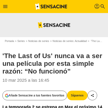
profil
menu
search
Portada
Series
Noticias de series
Noticias de series: Actualidad
'The Last of Us' nunca va a ser una película por esta simple razón: “No funcionó”
'The Last of Us' nunca va a ser
una película por esta simple
razón: “No funcionó”
10 mar 2025 a las 16:45
Añade Sensacine a tus fuentes favoritas
Síguenos
Compartir
La temporada 2 se estrena en Max el próximo 14