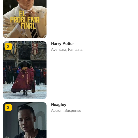
Harry Potter
2
Aventura
,
Fantasía
Neagley
3
Acción
,
Suspense