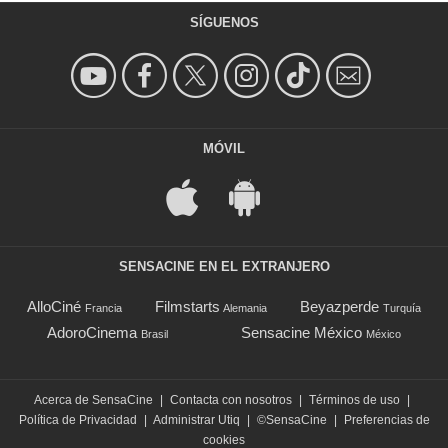
SÍGUENOS
MÓVIL
SENSACINE EN EL EXTRANJERO
AlloCiné
Filmstarts
Beyazperde
Francia
Alemania
Turquía
AdoroCinema
Sensacine México
Brasil
México
Acerca de SensaCine
|
Contacta con nosotros
|
Términos de uso
|
Política de Privacidad
|
Administrar Utiq
|
©SensaCine
|
Preferencias de
cookies