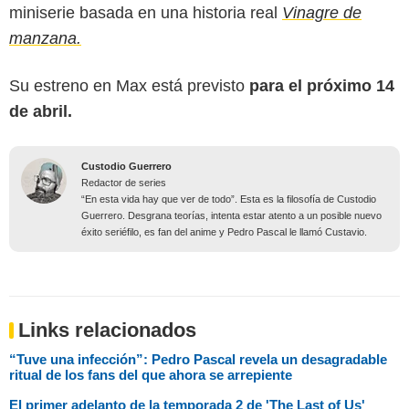
miniserie basada en una historia real
Vinagre de
manzana.
Su estreno en Max está previsto
para el próximo 14
de abril.
Custodio Guerrero
Redactor de series
“En esta vida hay que ver de todo”. Esta es la filosofía de Custodio
Guerrero. Desgrana teorías, intenta estar atento a un posible nuevo
éxito seriéfilo, es fan del anime y Pedro Pascal le llamó Custavio.
Links relacionados
“Tuve una infección”: Pedro Pascal revela un desagradable
ritual de los fans del que ahora se arrepiente
El primer adelanto de la temporada 2 de 'The Last of Us'