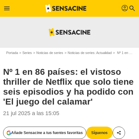
profil
menu
search
Portada
Series
Noticias de series
Noticias de series: Actualidad
Nº 1 en 86 países: el vistoso thriller de Netflix que solo tiene seis episodios y ha podido con 'El juego del calamar'
Nº 1 en 86 países: el vistoso
thriller de Netflix que solo tiene
seis episodios y ha podido con
'El juego del calamar'
Netflix
21 jul 2025 a las 15:05
Añade Sensacine a tus fuentes favoritas
Síguenos
Compartir