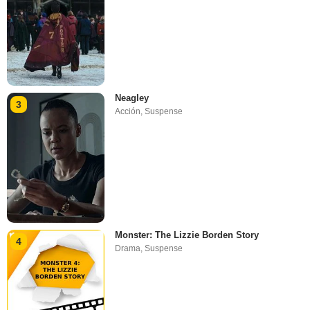
Neagley
3
Acción
,
Suspense
Monster: The Lizzie Borden Story
4
Drama
,
Suspense