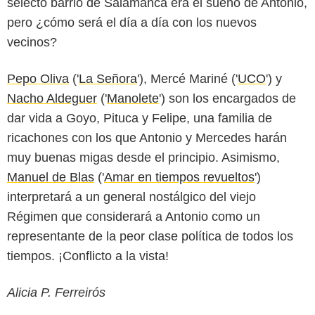
selecto barrio de Salamanca era el sueño de Antonio,
pero ¿cómo será el día a día con los nuevos
vecinos?
Pepo Oliva
('
La Señora
'), Mercé Mariné ('
UCO
') y
Nacho Aldeguer
('
Manolete
') son los encargados de
dar vida a Goyo, Pituca y Felipe, una familia de
ricachones con los que Antonio y Mercedes harán
muy buenas migas desde el principio. Asimismo,
Manuel de Blas
('
Amar en tiempos revueltos
')
interpretará a un general nostálgico del viejo
Régimen que considerará a Antonio como un
representante de la peor clase política de todos los
tiempos. ¡Conflicto a la vista!
Alicia P. Ferreirós