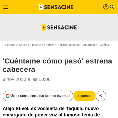
profil
menu
search
Portada
Series
Noticias de series
Noticias de series: Actualidad
'Cuéntame cómo pasó' estrena cabecera
'Cuéntame cómo pasó' estrena
cabecera
8 nov 2010 a las 10:06
Añade Sensacine a tus fuentes favoritas
Síguenos
Compartir
Alejo Stivel, ex vocalista de Tequila, nuevo
encargado de poner voz al famoso tema de