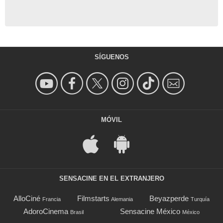
SÍGUENOS
MÓVIL
SENSACINE EN EL EXTRANJERO
AlloCiné
Filmstarts
Beyazperde
Francia
Alemania
Turquía
AdoroCinema
Sensacine México
Brasil
México