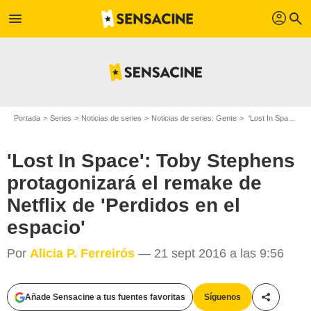
profil
menu
search
Portada
Series
Noticias de series
Noticias de series: Gente
'Lost In Space': Toby Stephens protagonizará el remake de Netflix de 'Perdidos en el espacio'
'Lost In Space': Toby Stephens
protagonizará el remake de
Netflix de 'Perdidos en el
espacio'
Por
Alicia P. Ferreirós
— 21 sept 2016 a las 9:56
Añade Sensacine a tus fuentes favoritas
Síguenos
Compartir