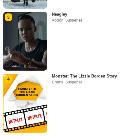
Neagley
3
Acción
,
Suspense
Monster: The Lizzie Borden Story
4
Drama
,
Suspense