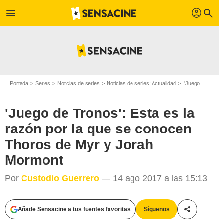
profil
menu
search
Portada
Series
Noticias de series
Noticias de series: Actualidad
'Juego de Tronos': Esta es la razón por la que se conocen Thoros de Myr y Jorah Mormont
'Juego de Tronos': Esta es la
razón por la que se conocen
Thoros de Myr y Jorah
Mormont
Por
Custodio Guerrero
— 14 ago 2017 a las 15:13
Añade Sensacine a tus fuentes favoritas
Síguenos
Compartir