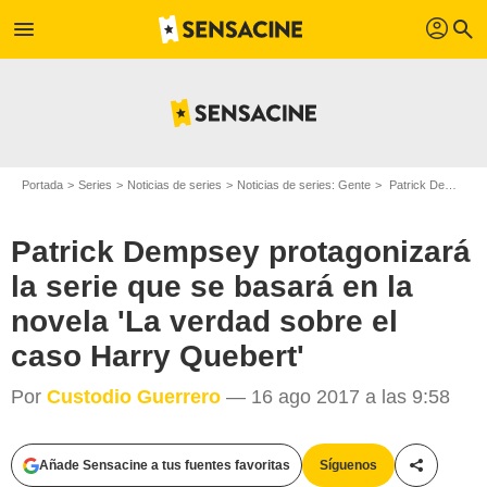
profil
menu
search
Portada
Series
Noticias de series
Noticias de series: Gente
Patrick Dempsey protagonizará la serie que se basará en la novela 'La verdad sobre el caso Harry Quebert'
Patrick Dempsey protagonizará
la serie que se basará en la
novela 'La verdad sobre el
caso Harry Quebert'
Por
Custodio Guerrero
— 16 ago 2017 a las 9:58
Añade Sensacine a tus fuentes favoritas
Síguenos
Compartir