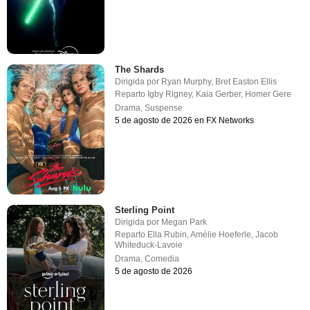
The Shards
Dirigida por
Ryan Murphy
,
Bret Easton Ellis
Reparto
Igby Rigney
,
Kaia Gerber
,
Homer Gere
Drama
,
Suspense
5 de agosto de 2026 en FX Networks
Sterling Point
Dirigida por
Megan Park
Reparto
Ella Rubin
,
Amélie Hoeferle
,
Jacob
Whiteduck-Lavoie
Drama
,
Comedia
5 de agosto de 2026