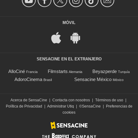
MÓVIL
SENSACINE EN EL EXTRANJERO
AlloCiné
Filmstarts
Beyazperde
Francia
Alemania
Turquía
AdoroCinema
Sensacine México
Brasil
México
Acerca de SensaCine
|
Contacta con nosotros
|
Términos de uso
|
Política de Privacidad
|
Administrar Utiq
|
©SensaCine
|
Preferencias de
cookies