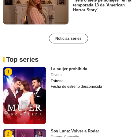
“seis o siete personajes” en la
temporada 13 de 'American
Horror Story'
Noticias series
Top series
La mujer prohibida
1
Diverso
Estreno
Fecha de estreno desconocida
Soy Luna: Volver a Rodar
2