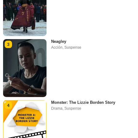
Neagley
3
Acción
,
Suspense
Monster: The Lizzie Borden Story
4
Drama
,
Suspense