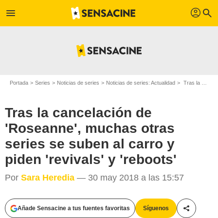
profil
menu
search
Portada
Series
Noticias de series
Noticias de series: Actualidad
Tras la cancelación de 'Roseanne', muchas otras series se suben al carro y piden 'revivals' y 'reboots'
Tras la cancelación de
'Roseanne', muchas otras
series se suben al carro y
piden 'revivals' y 'reboots'
Por
Sara Heredia
— 30 may 2018 a las 15:57
Añade Sensacine a tus fuentes favoritas
Síguenos
Compartir