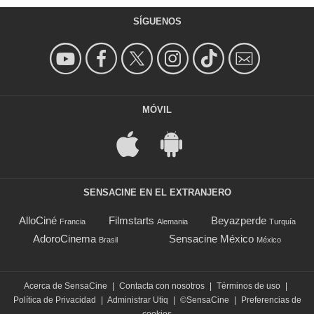
SÍGUENOS
MÓVIL
SENSACINE EN EL EXTRANJERO
AlloCiné
Filmstarts
Beyazperde
Francia
Alemania
Turquía
AdoroCinema
Sensacine México
Brasil
México
Acerca de SensaCine
|
Contacta con nosotros
|
Términos de uso
|
Política de Privacidad
|
Administrar Utiq
|
©SensaCine
|
Preferencias de