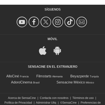
SÍGUENOS
MÓVIL
SENSACINE EN EL EXTRANJERO
AlloCiné
Filmstarts
Beyazperde
Francia
Alemania
Turquía
AdoroCinema
Sensacine México
Brasil
México
Acerca de SensaCine
|
Contacta con nosotros
|
Términos de uso
|
Política de Privacidad
|
Administrar Utiq
|
©SensaCine
|
Preferencias de