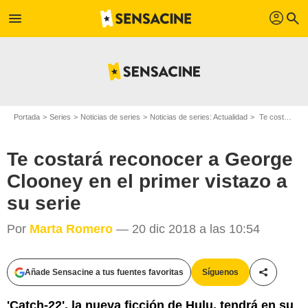
profil
menu
search
Portada
Series
Noticias de series
Noticias de series: Actualidad
Te costará reconocer a George Clooney en el primer vistazo a su serie
Te costará reconocer a George
Clooney en el primer vistazo a
su serie
Por
Marta Romero
— 20 dic 2018 a las 10:54
Philipe Antonello / Hulu
Añade Sensacine a tus fuentes favoritas
Síguenos
Compartir
'Catch-22', la nueva ficción de Hulu, tendrá en su