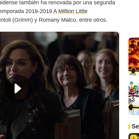
unidense también ha renovada por una segunda
 temporada 2018-2019
A Million Little
toli (
Grimm
) y Romany Malco, entre otros.
Se
1