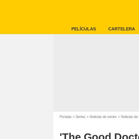
PELÍCULAS
CARTELERA
Portada
Series
Noticias de series
Noticias de 
'The Good Doct