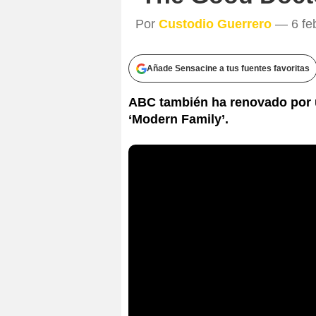
Por
Custodio Guerrero
— 6 feb
Añade Sensacine a tus fuentes favoritas
ABC también ha renovado por u
‘Modern Family’.