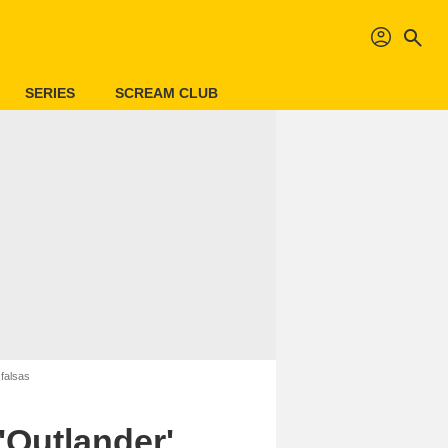
profil
search
SERIES
SCREAM CLUB
 falsas
'Outlander'