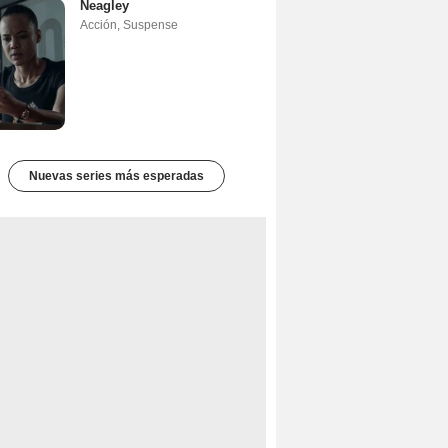
Neagley
Acción
,
Suspense
Nuevas series más esperadas