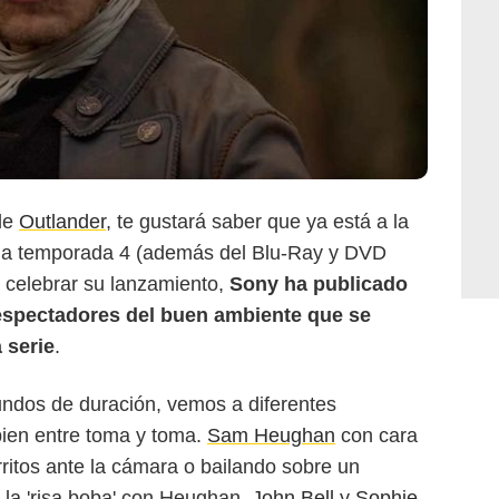
 de
Outlander
, te gustará saber que ya está a la
e la temporada 4 (además del Blu-Ray y DVD
a celebrar su lanzamiento,
Sony ha publicado
 espectadores del buen ambiente que se
a serie
.
ndos de duración, vemos a diferentes
bien entre toma y toma.
Sam Heughan
con cara
ritos ante la cámara o bailando sobre un
la 'risa boba' con Heughan,
John Bell
y
Sophie