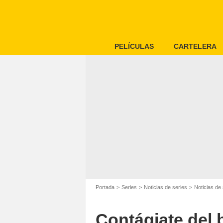
PELÍCULAS
CARTELERA
Portada
Series
Noticias de series
Noticias de 
Contágiate del b