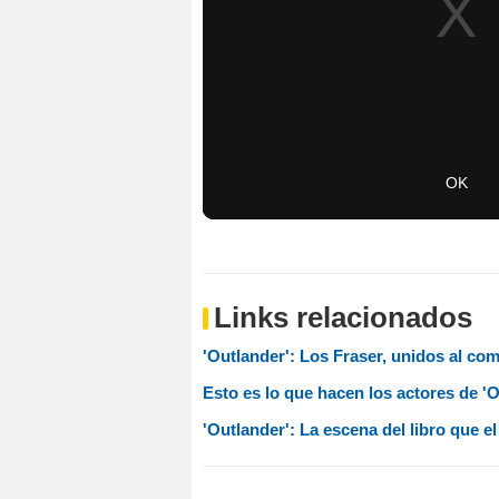
Links relacionados
'Outlander': Los Fraser, unidos al co
Esto es lo que hacen los actores de '
'Outlander': La escena del libro que 