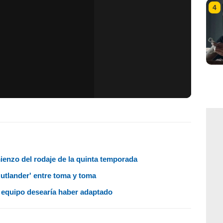
4
mienzo del rodaje de la quinta temporada
Outlander' entre toma y toma
el equipo desearía haber adaptado