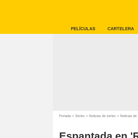
PELÍCULAS
CARTELERA
Portada
Series
Noticias de series
Noticias de 
Espantada en 'R