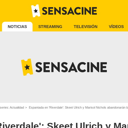
NOTICIAS
STREAMING
TELEVISIÓN
VÍDEOS
series: Actualidad
Espantada en 'Riverdale': Skeet Ulrich y Marisol Nichols abandonarán l
iverdale': Skeet Ulrich y Ma