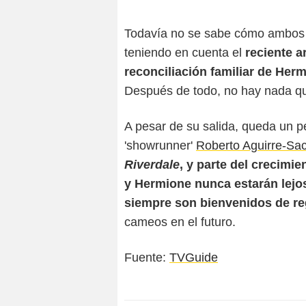
Todavía no se sabe cómo ambos p
teniendo en cuenta el
reciente a
reconciliación familiar de Her
Después de todo, no hay nada q
A pesar de su salida, queda un 
'showrunner'
Roberto Aguirre-Sa
Riverdale
, y parte del crecimie
y Hermione nunca estarán lejo
siempre son bienvenidos de re
cameos en el futuro.
Fuente:
TVGuide