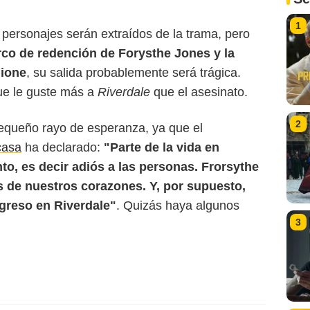
1
ersonajes serán extraídos de la trama, pero
rco de redención de Forysthe Jones y la
mione
, su salida probablemente será trágica.
ue le guste más a
Riverdale
que el asesinato.
2
pequeño rayo de esperanza, ya que el
casa
ha declarado:
"Parte de la vida en
nto, es decir adiós a las personas. Frorsythe
s de nuestros corazones. Y, por supuesto,
greso en Riverdale"
. Quizás haya algunos
3