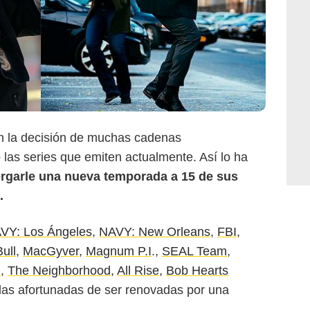
én la decisión de muchas cadenas
las series que emiten actualmente. Así lo ha
rgarle una nueva temporada a 15 de sus
.
VY: Los Ángeles
,
NAVY: New Orleans
,
FBI
,
Bull
,
MacGyver
,
Magnum P.I
.,
SEAL Team
,
n
,
The Neighborhood
,
All Rise
,
Bob Hearts
las afortunadas de ser renovadas por una