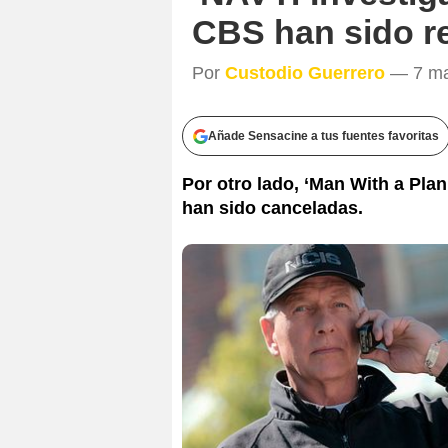
CBS han sido r
Por
Custodio Guerrero
— 7 may
Añade Sensacine a tus fuentes favoritas
Por otro lado, ‘Man With a Plan
han sido canceladas.