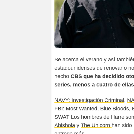
Se acerca el verano y así tambi
estadounidenses de renovar o no 
hecho
CBS que ha decidido oto
series, menos a cuatro de ellas
NAVY: Investigación Criminal
,
NA
FBI: Most Wanted
,
Blue Bloods
,
SWAT Los hombres de Harrelso
Abishola
y
The Unicorn
han sido 
entrega más.