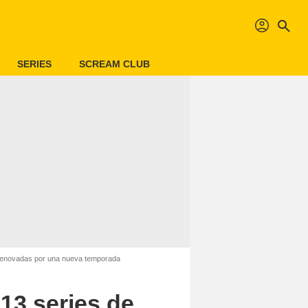
profil
search
SERIES
SCREAM CLUB
o renovadas por una nueva temporada
 13 series de