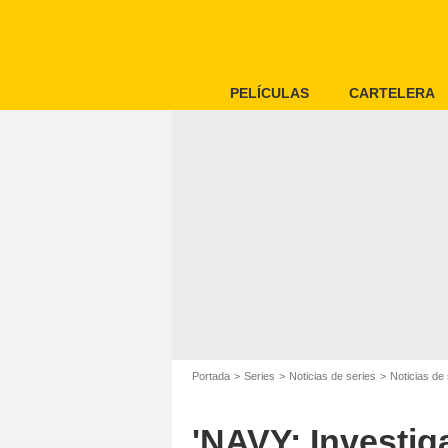
PELÍCULAS
CARTELERA
Portada
Series
Noticias de series
Noticias de 
'NAVY: Investiga