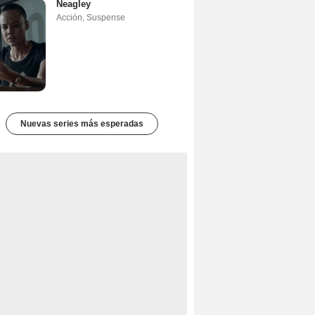
Neagley
Acción
,
Suspense
Nuevas series más esperadas