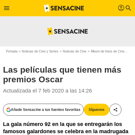
profil
menu
search
Portada
Noticias de Cine y Series
Noticias de Cine
Álbum de fotos de Cine
Las 
Las películas que tienen más
premios Oscar
Actualizada el 7 feb 2020 a las 14:26
Añade Sensacine a tus fuentes favoritas
Síguenos
Compartir
20th Century Fox
La gala número 92 en la que se entregarán los
famosos galardones se celebra en la madrugada