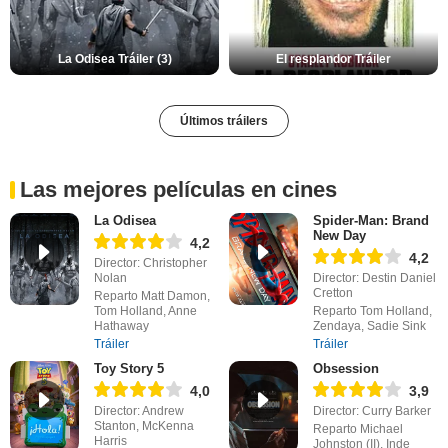
La Odisea Tráiler (3)
El resplandor Tráiler
Últimos tráilers
Las mejores películas en cines
La Odisea
Spider-Man: Brand
New Day
4,2
4,2
Director: Christopher
Nolan
Director: Destin Daniel
Cretton
Reparto Matt Damon,
Tom Holland, Anne
Reparto Tom Holland,
Hathaway
Zendaya, Sadie Sink
Tráiler
Tráiler
Toy Story 5
Obsession
4,0
3,9
Director: Andrew
Director: Curry Barker
Stanton, McKenna
Reparto Michael
Harris
Johnston (II), Inde