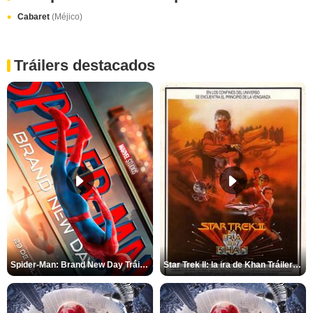
Cabaret
(Méjico)
Tráilers destacados
Spider-Man: Brand New Day Tráiler (3)
Star Trek II: la ira de Khan Tráiler VO