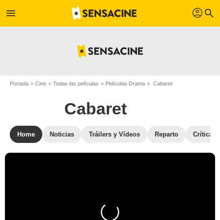
profil
menu
search
Portada
Cine
Todas las películas
Películas Drama
Cabaret
Cabaret
Home
Noticias
Tráilers y Vídeos
Reparto
Críticas