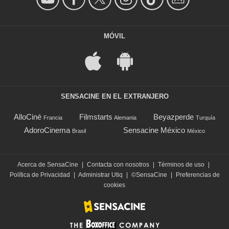
MÓVIL
SENSACINE EN EL EXTRANJERO
AlloCiné
Filmstarts
Beyazperde
Francia
Alemania
Turquía
AdoroCinema
Sensacine México
Brasil
México
Acerca de SensaCine
|
Contacta con nosotros
|
Términos de uso
|
Política de Privacidad
|
Administrar Utiq
|
©SensaCine
|
Preferencias de
cookies