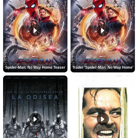
Spider-Man: No Way Home Teaser
Tráiler 'Spider-Man: No Way Home'