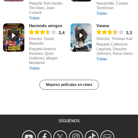
Reparto Tom Hanks,
Navarrette, Cooper
Tim Allen, Joan
Tomlinson
Cusack
Tráiler
Tráiler
Haciendo amigos
Vaiana
3,4
3,3
Director: David
Director: Thomas Kail
Marqués
Reparto Catherine
Reparto Antonio
Laga'aia, Dwayne
Resines, Quim
Johnson, Rena Owen
Gutiérrez, Megan
Tráiler
Montaner
Tráiler
Mejores películas en cines
SÍGUENOS