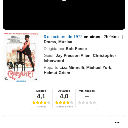
6 de octubre de 1972
en cines
|
2h 04min
|
Drama
,
Música
Dirigida por
Bob Fosse
|
Guion
Jay Presson Allen
,
Christopher
Isherwood
Reparto
Liza Minnelli
,
Michael York
,
Helmut Griem
Medios
Usuarios
Mis amigos
4,1
4,0
--
4 críticas
43 notas, 1 crítica