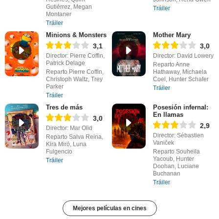
Gutiérrez, Megan
Tráiler
Montaner
Tráiler
Minions & Monsters
Mother Mary
3,1
3,0
Director: Pierre Coffin,
Director: David Lowery
Patrick Delage
Reparto Anne
Reparto Pierre Coffin,
Hathaway, Michaela
Christoph Waltz, Trey
Coel, Hunter Schafer
Parker
Tráiler
Tráiler
Tres de más
Posesión infernal:
En llamas
3,0
2,9
Director: Mar Olid
Director: Sébastien
Reparto Salva Reina,
Vaniček
Kira Miró, Luna
Fulgencio
Reparto Souheila
Yacoub, Hunter
Tráiler
Doohan, Luciane
Buchanan
Tráiler
Mejores películas en cines