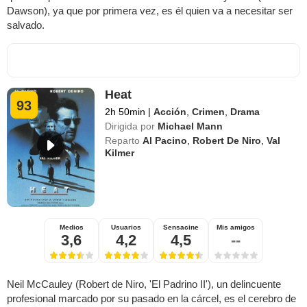
Dawson), ya que por primera vez, es él quien va a necesitar ser
salvado.
Heat
93
2h 50min
|
Acción
,
Crimen
,
Drama
Dirigida por
Michael Mann
Reparto
Al Pacino
,
Robert De Niro
,
Val
Kilmer
Medios
Usuarios
Sensacine
Mis amigos
3,6
4,2
4,5
--
Neil McCauley (Robert de Niro, 'El Padrino II'), un delincuente
profesional marcado por su pasado en la cárcel, es el cerebro de