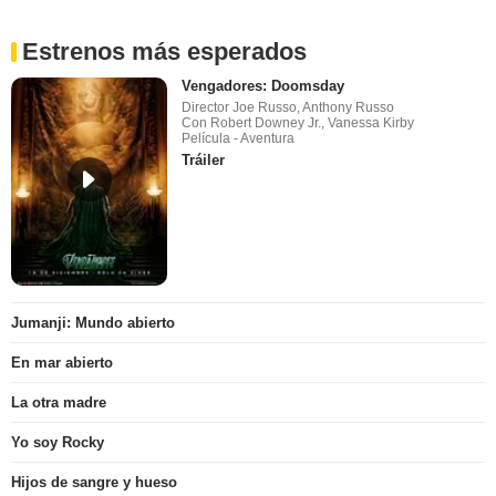
Estrenos más esperados
Vengadores: Doomsday
Director Joe Russo, Anthony Russo
Con Robert Downey Jr., Vanessa Kirby
Película - Aventura
Tráiler
Jumanji: Mundo abierto
En mar abierto
La otra madre
Yo soy Rocky
Hijos de sangre y hueso