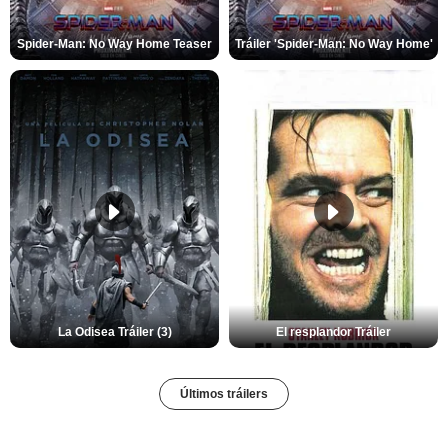
Spider-Man: No Way Home Teaser
Tráiler 'Spider-Man: No Way Home'
La Odisea Tráiler (3)
El resplandor Tráiler
Últimos tráilers