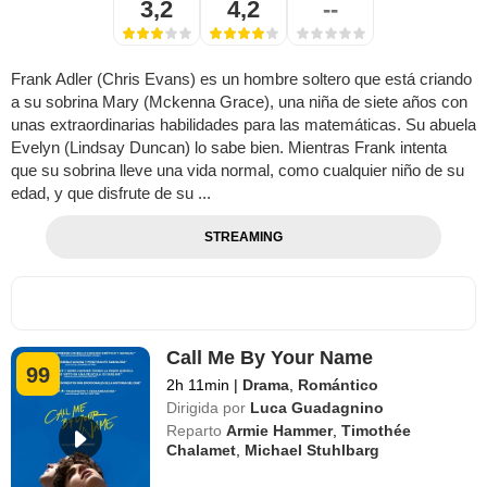
3,2
4,2
--
Frank Adler (Chris Evans) es un hombre soltero que está criando
a su sobrina Mary (Mckenna Grace), una niña de siete años con
unas extraordinarias habilidades para las matemáticas. Su abuela
Evelyn (Lindsay Duncan) lo sabe bien. Mientras Frank intenta
que su sobrina lleve una vida normal, como cualquier niño de su
edad, y que disfrute de su ...
STREAMING
Call Me By Your Name
99
2h 11min
|
Drama
,
Romántico
Dirigida por
Luca Guadagnino
Reparto
Armie Hammer
,
Timothée
Chalamet
,
Michael Stuhlbarg