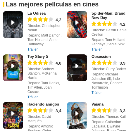
Las mejores películas en cines
La Odisea
Spider-Man: Brand
New Day
4,2
4,2
Director: Christopher
Nolan
Director: Destin Daniel
Cretton
Reparto Matt Damon,
Tom Holland, Anne
Reparto Tom Holland,
Hathaway
Zendaya, Sadie Sink
Tráiler
Tráiler
Toy Story 5
Obsession
4,0
3,9
Director: Andrew
Director: Curry Barker
Stanton, McKenna
Reparto Michael
Harris
Johnston (II), Inde
Reparto Tom Hanks,
Navarrette, Cooper
Tim Allen, Joan
Tomlinson
Cusack
Tráiler
Tráiler
Haciendo amigos
Vaiana
3,4
3,3
Director: David
Director: Thomas Kail
Marqués
Reparto Catherine
Reparto Antonio
Laga'aia, Dwayne
Resines, Quim
Johnson, Rena Owen