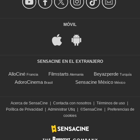
MÓVIL
SENSACINE EN EL EXTRANJERO
AlloCiné
Filmstarts
Beyazperde
Francia
Alemania
Turquía
AdoroCinema
Sensacine México
Brasil
México
Acerca de SensaCine
|
Contacta con nosotros
|
Términos de uso
|
Política de Privacidad
|
Administrar Utiq
|
©SensaCine
|
Preferencias de
cookies