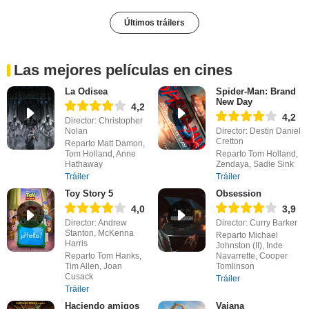
Últimos tráilers
Las mejores películas en cines
La Odisea
Spider-Man: Brand
New Day
4,2
4,2
Director: Christopher
Nolan
Director: Destin Daniel
Cretton
Reparto Matt Damon,
Tom Holland, Anne
Reparto Tom Holland,
Hathaway
Zendaya, Sadie Sink
Tráiler
Tráiler
Toy Story 5
Obsession
4,0
3,9
Director: Andrew
Director: Curry Barker
Stanton, McKenna
Reparto Michael
Harris
Johnston (II), Inde
Reparto Tom Hanks,
Navarrette, Cooper
Tim Allen, Joan
Tomlinson
Cusack
Tráiler
Tráiler
Haciendo amigos
Vaiana