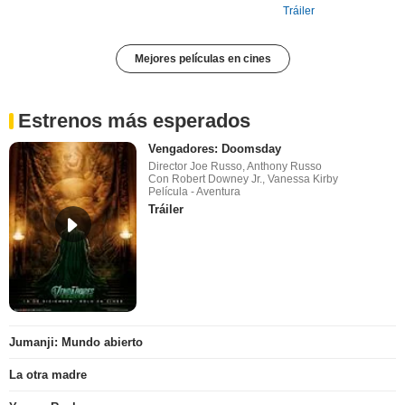
Tráiler
Mejores películas en cines
Estrenos más esperados
Vengadores: Doomsday
Director Joe Russo, Anthony Russo
Con Robert Downey Jr., Vanessa Kirby
Película - Aventura
Tráiler
Jumanji: Mundo abierto
La otra madre