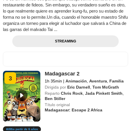
restaurante de fideos. Sin embargo, su verdadero sueño es otro,
lo que realmente quiere es aprender kung-fu, pero su estado de
forma no se lo permite.Un día, cuando el honorable maestro Shifu
organiza un torneo para elegir al luchador que salvará a China de
las garras del malvado Tai ...
STREAMING
Madagascar 2
3
1h 35min
|
Animación
,
Aventura
,
Familia
Dirigida por
Eric Darnell
,
Tom McGrath
Reparto
Chris Rock
,
Jada Pinkett Smith
,
Ben Stiller
Título original
Madagascar: Escape 2 Africa
a partir de 6 años