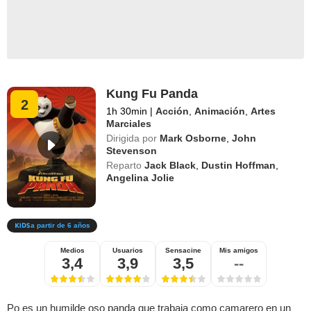
Kung Fu Panda
2
1h 30min
|
Acción
,
Animación
,
Artes
Marciales
Dirigida por
Mark Osborne
,
John
Stevenson
Reparto
Jack Black
,
Dustin Hoffman
,
Angelina Jolie
a partir de 6 años
Medios
Usuarios
Sensacine
Mis amigos
3,4
3,9
3,5
--
Po es un humilde oso panda que trabaja como camarero en un