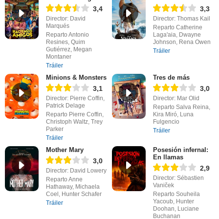
3,4
3,3
Director: David
Director: Thomas Kail
Marqués
Reparto Catherine
Reparto Antonio
Laga'aia, Dwayne
Resines, Quim
Johnson, Rena Owen
Gutiérrez, Megan
Tráiler
Montaner
Tráiler
Minions & Monsters
Tres de más
3,1
3,0
Director: Pierre Coffin,
Director: Mar Olid
Patrick Delage
Reparto Salva Reina,
Reparto Pierre Coffin,
Kira Miró, Luna
Christoph Waltz, Trey
Fulgencio
Parker
Tráiler
Tráiler
Mother Mary
Posesión infernal:
En llamas
3,0
2,9
Director: David Lowery
Director: Sébastien
Reparto Anne
Vaniček
Hathaway, Michaela
Coel, Hunter Schafer
Reparto Souheila
Yacoub, Hunter
Tráiler
Doohan, Luciane
Buchanan