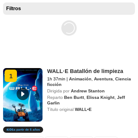
Mejores películas para niños
Filtros
WALL·E Batallón de limpieza
1
1h 37min
|
Animación
,
Aventura
,
Ciencia
ficción
Dirigida por
Andrew Stanton
Reparto
Ben Burtt
,
Elissa Knight
,
Jeff
Garlin
Título original
WALL•E
a partir de 6 años