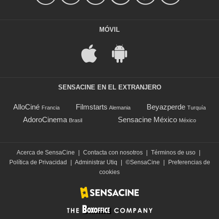
MÓVIL
SENSACINE EN EL EXTRANJERO
AlloCiné
Filmstarts
Beyazperde
Francia
Alemania
Turquía
AdoroCinema
Sensacine México
Brasil
México
Acerca de SensaCine
|
Contacta con nosotros
|
Términos de uso
|
Política de Privacidad
|
Administrar Utiq
|
©SensaCine
|
Preferencias de
cookies