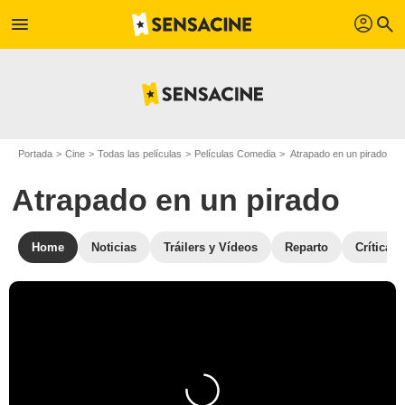
profil
menu
search
Portada
Cine
Todas las películas
Películas Comedia
Atrapado en un pirado
Atrapado en un pirado
Home
Noticias
Tráilers y Vídeos
Reparto
Crítica 