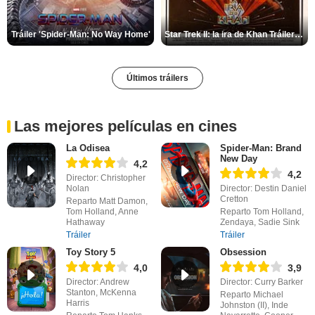
Tráiler 'Spider-Man: No Way Home'
Star Trek II: la ira de Khan Tráiler VO
Últimos tráilers
Las mejores películas en cines
La Odisea
Spider-Man: Brand
New Day
4,2
4,2
Director: Christopher
Nolan
Director: Destin Daniel
Cretton
Reparto Matt Damon,
Tom Holland, Anne
Reparto Tom Holland,
Hathaway
Zendaya, Sadie Sink
Tráiler
Tráiler
Toy Story 5
Obsession
4,0
3,9
Director: Andrew
Director: Curry Barker
Stanton, McKenna
Reparto Michael
Harris
Johnston (II), Inde