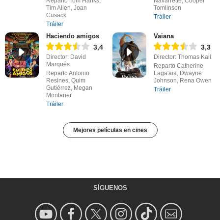
Reparto Tom Hanks,
Navarrette, Cooper
Tim Allen, Joan
Tomlinson
Cusack
Tráiler
Tráiler
Haciendo amigos
Vaiana
3,4
3,3
Director: David
Director: Thomas Kail
Marqués
Reparto Catherine
Reparto Antonio
Laga'aia, Dwayne
Resines, Quim
Johnson, Rena Owen
Gutiérrez, Megan
Tráiler
Montaner
Tráiler
Mejores películas en cines
SÍGUENOS