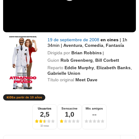
19 de septiembre de 2008
en cines
|
1h
34min
|
Aventura
,
Comedia
,
Fantasía
Dirigida por
Brian Robbins
|
Guion
Rob Greenberg
,
Bill Corbett
Reparto
Eddie Murphy
,
Elizabeth Banks
,
Gabrielle Union
Título original
Meet Dave
a partir de 10 años
Usuarios
Sensacine
Mis amigos
2,5
1,0
--
32 notas