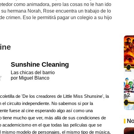
etedor como animadora, pero las cosas no le han ido
a su hermana Norah, Rose encuentra un trabajo de lo
e crimen. Eso le permitirá pagar un colegio a su hijo
ine
Sunshine Cleaning
Las chicas del barrio
por Miguel Blanco
coletilla de 'De los creadores de Little Miss Shunsine', la
 el circuito independiente. No sabemos si por la
 gente fuese al cine esperando algo así como una
no tiene mucho que ver, más allá de sus condiciones de
No
o academicismo en el que todas las películas que se
el mismo modelo de personajes, el mismo tipo de música,