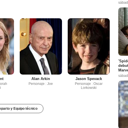
sábad
'Spid
debut
Marve
sábad
nt
Alan Arkin
Jason Spevack
Norah
Personaje : Joe
Personaje : Oscar
i
Lorkowski
parto y Equipo técnico