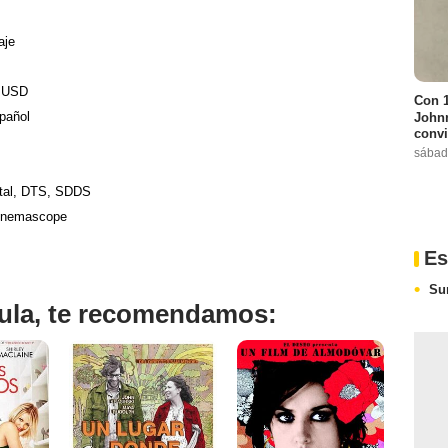
aje
0 USD
Con 1
pañol
Johnn
convi
sábad
ital, DTS, SDDS
Cinemascope
Es
Su
ícula, te recomendamos: