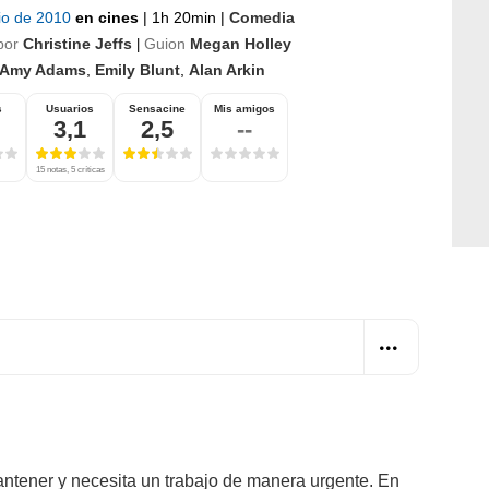
lio de 2010
en cines
|
1h 20min
|
Comedia
por
Christine Jeffs
Guion
Megan Holley
|
Amy Adams
,
Emily Blunt
,
Alan Arkin
s
Usuarios
Sensacine
Mis amigos
3,1
2,5
--
15 notas, 5 críticas
ntener y necesita un trabajo de manera urgente. En