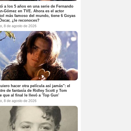
ó a los 5 años en una serie de Fernando
n-Gómez en TVE. Ahora es el actor
ol más famoso del mundo, tiene 6 Goyas
Óscar, ¿le reconoces?
o, 8 de agosto de 2026
uiero hacer otra película así jamás": el
tre de fantasía de Ridley Scott y Tom
e que al final le llevó a 'Top Gun'
o, 8 de agosto de 2026