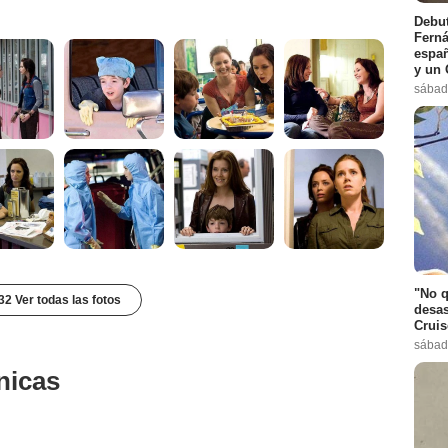
Debut
Ferná
españ
y un 
sábad
"No q
32 Ver todas las fotos
desas
Cruis
sábad
nicas