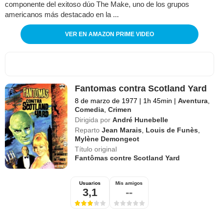
componente del exitoso dúo The Make, uno de los grupos
americanos más destacado en la ...
VER EN AMAZON PRIME VIDEO
Fantomas contra Scotland Yard
8 de marzo de 1977
|
1h 45min
|
Aventura
,
Comedia
,
Crimen
Dirigida por
André Hunebelle
Reparto
Jean Marais
,
Louis de Funès
,
Mylène Demongeot
Título original
Fantômas contre Scotland Yard
Usuarios
Mis amigos
3,1
--