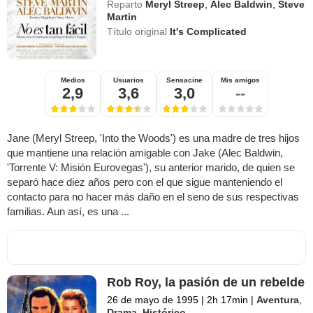
Reparto
Meryl Streep
,
Alec Baldwin
,
Steve
Martin
Título original
It's Complicated
Medios
Usuarios
Sensacine
Mis amigos
2,9
3,6
3,0
--
Jane (Meryl Streep, 'Into the Woods') es una madre de tres hijos
que mantiene una relación amigable con Jake (Alec Baldwin,
'Torrente V: Misión Eurovegas'), su anterior marido, de quien se
separó hace diez años pero con el que sigue manteniendo el
contacto para no hacer más daño en el seno de sus respectivas
familias. Aun así, es una ...
Rob Roy, la pasión de un rebelde
26 de mayo de 1995
|
2h 17min
|
Aventura
,
Drama
,
Histórico