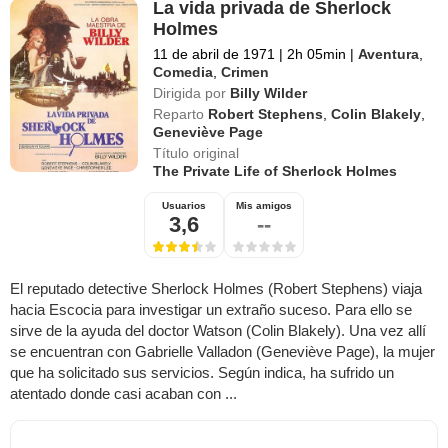
La vida privada de Sherlock
Holmes
11 de abril de 1971
|
2h 05min
|
Aventura
,
Comedia
,
Crimen
Dirigida por
Billy Wilder
Reparto
Robert Stephens
,
Colin Blakely
,
Geneviève Page
Título original
The Private Life of Sherlock Holmes
Usuarios
Mis amigos
3,6
--
El reputado detective Sherlock Holmes (Robert Stephens) viaja
hacia Escocia para investigar un extraño suceso. Para ello se
sirve de la ayuda del doctor Watson (Colin Blakely). Una vez allí
se encuentran con Gabrielle Valladon (Geneviève Page), la mujer
que ha solicitado sus servicios. Según indica, ha sufrido un
atentado donde casi acaban con ...