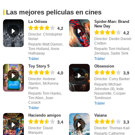
Las mejores películas en cines
La Odisea
Spider-Man: Brand
New Day
4,2
4,2
Director: Christopher
Nolan
Director: Destin Daniel
Cretton
Reparto Matt Damon,
Tom Holland, Anne
Reparto Tom Holland,
Hathaway
Zendaya, Sadie Sink
Tráiler
Tráiler
Toy Story 5
Obsession
4,0
3,9
Director: Andrew
Director: Curry Barker
Stanton, McKenna
Reparto Michael
Harris
Johnston (II), Inde
Reparto Tom Hanks,
Navarrette, Cooper
Tim Allen, Joan
Tomlinson
Cusack
Tráiler
Tráiler
Haciendo amigos
Vaiana
3,4
3,3
Director: David
Director: Thomas Kail
Marqués
Reparto Catherine