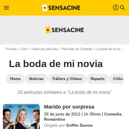
profil
menu
search
Portada
Cine
Todas las películas
Películas de Comedia
La boda de mi novia
La boda de mi novia
Home
Noticias
Tráilers y Vídeos
Reparto
Críticas
20 películas similares a "La boda de mi novia"
Marido por sorpresa
26 de junio de 2012
|
1h 30min
|
Comedia
,
Romántico
Dirigida por
Griffin Dunne