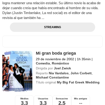
logra mantener una relación estable. Su último novio la acaba de
dejar cuando creía que había encontrado al hombre de su vida.
Dylan (Justin Timberlake, La red social) es el editor de una
revista al que también ha ...
STREAMING
Mi gran boda griega
29 de noviembre de 2002
|
1h 35min
|
Comedia
,
Romántico
Dirigida por
Joel Zwick
Reparto
Nia Vardalos
,
John Corbett
,
Michael Constantine
Título original
My Big Fat Greek Wedding
Medios
Usuarios
Sensacine
Mis amigos
3,3
3,3
2,5
--