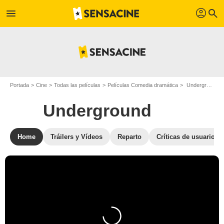
profil
menu
search
Portada
Cine
Todas las películas
Películas Comedia dramática
Underground
Underground
Home
Tráilers y Vídeos
Reparto
Críticas de usuarios