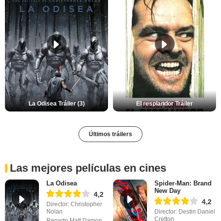
La Odisea Tráiler (3)
El resplandor Tráiler
Últimos tráilers
Las mejores películas en cines
La Odisea
Spider-Man: Brand
New Day
4,2
4,2
Director: Christopher
Nolan
Director: Destin Daniel
Cretton
Reparto Matt Damon,