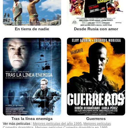
En tierra de nadie
Desde Rusia con amor
Tras la línea enemiga
Guerreros
Ver más películas :
Mejores películas del año 1995
,
Mejores películas
Comedia dramática
,
Mejores películas Comedia dramática en 1995
.