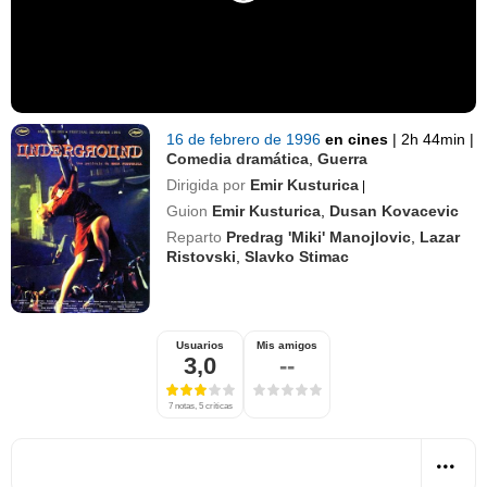
16 de febrero de 1996
en cines
|
2h 44min
|
Comedia dramática
,
Guerra
Dirigida por
Emir Kusturica
|
Guion
Emir Kusturica
,
Dusan Kovacevic
Reparto
Predrag 'Miki' Manojlovic
,
Lazar
Ristovski
,
Slavko Stimac
Usuarios
Mis amigos
3,0
--
7 notas, 5 críticas