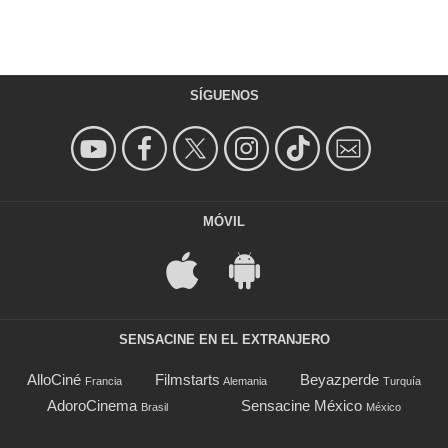
SÍGUENOS
MÓVIL
SENSACINE EN EL EXTRANJERO
AlloCiné
Filmstarts
Beyazperde
Francia
Alemania
Turquía
AdoroCinema
Sensacine México
Brasil
México