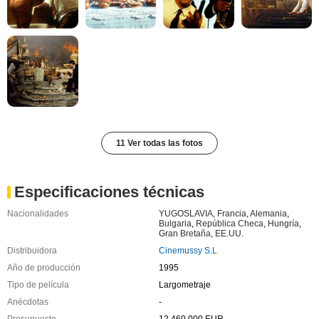
11 Ver todas las fotos
Especificaciones técnicas
Nacionalidades
YUGOSLAVIA
,
Francia
,
Alemania
,
Bulgaria
,
República Checa
,
Hungría
,
Gran Bretaña
,
EE.UU.
Distribuidora
Cinemussy S.L
Año de producción
1995
Tipo de película
Largometraje
Anécdotas
-
Presupuesto
12 460 000 EUR