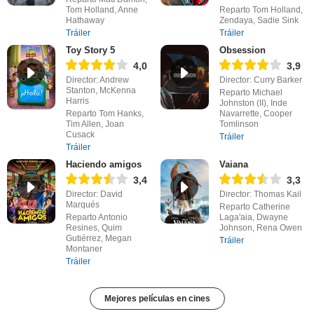
Tom Holland, Anne
Reparto Tom Holland,
Hathaway
Zendaya, Sadie Sink
Tráiler
Tráiler
Toy Story 5
Obsession
4,0
3,9
Director: Andrew
Director: Curry Barker
Stanton, McKenna
Reparto Michael
Harris
Johnston (II), Inde
Reparto Tom Hanks,
Navarrette, Cooper
Tim Allen, Joan
Tomlinson
Cusack
Tráiler
Tráiler
Haciendo amigos
Vaiana
3,4
3,3
Director: David
Director: Thomas Kail
Marqués
Reparto Catherine
Reparto Antonio
Laga'aia, Dwayne
Resines, Quim
Johnson, Rena Owen
Gutiérrez, Megan
Tráiler
Montaner
Tráiler
Mejores películas en cines