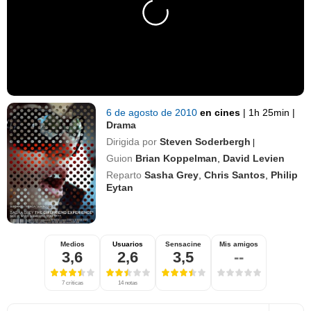
6 de agosto de 2010
en cines
|
1h 25min
|
Drama
Dirigida por
Steven Soderbergh
|
Guion
Brian Koppelman
,
David Levien
Reparto
Sasha Grey
,
Chris Santos
,
Philip
Eytan
Medios
Usuarios
Sensacine
Mis amigos
3,6
2,6
3,5
--
7 críticas
14 notas