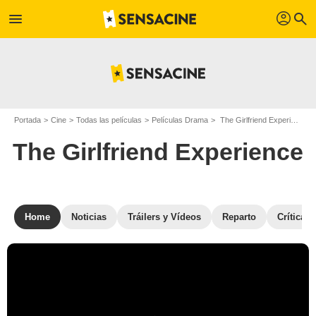
profil
menu
search
Portada
Cine
Todas las películas
Películas Drama
The Girlfriend Experience
The Girlfriend Experience
Home
Noticias
Tráilers y Vídeos
Reparto
Críticas