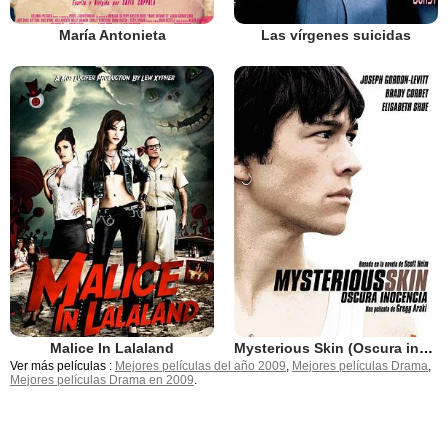
María Antonieta
Las vírgenes suicidas
Malice In Lalaland
Mysterious Skin (Oscura inocencia)
Ver más películas :
Mejores películas del año 2009
,
Mejores películas Drama
,
Mejores películas Drama en 2009
.