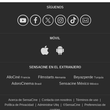
SÍGUENOS
MÓVIL
SENSACINE EN EL EXTRANJERO
AlloCiné
Filmstarts
Beyazperde
Francia
Alemania
Turquía
AdoroCinema
Sensacine México
Brasil
México
Acerca de SensaCine
|
Contacta con nosotros
|
Términos de uso
|
Política de Privacidad
|
Administrar Utiq
|
©SensaCine
|
Preferencias de
cookies