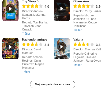
Toy Story 5
Obsession
4,0
3,9
Director: Andrew
Director: Curry Barker
Stanton, McKenna
Reparto Michael
Harris
Johnston (II), Inde
Reparto Tom Hanks,
Navarrette, Cooper
Tim Allen, Joan
Tomlinson
Cusack
Tráiler
Tráiler
Haciendo amigos
Vaiana
3,4
3,3
Director: David
Director: Thomas Kail
Marqués
Reparto Catherine
Reparto Antonio
Laga'aia, Dwayne
Resines, Quim
Johnson, Rena Owen
Gutiérrez, Megan
Tráiler
Montaner
Tráiler
Mejores películas en cines