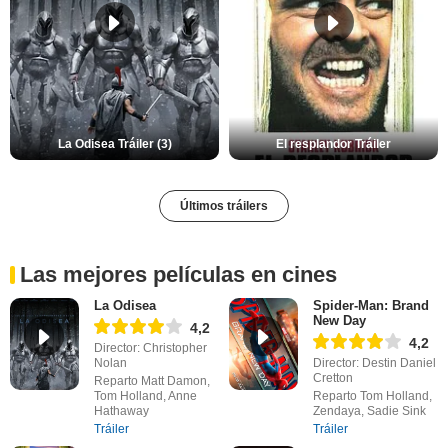
La Odisea Tráiler (3)
El resplandor Tráiler
Últimos tráilers
Las mejores películas en cines
La Odisea
Spider-Man: Brand
New Day
4,2
4,2
Director: Christopher
Nolan
Director: Destin Daniel
Cretton
Reparto Matt Damon,
Tom Holland, Anne
Reparto Tom Holland,
Hathaway
Zendaya, Sadie Sink
Tráiler
Tráiler