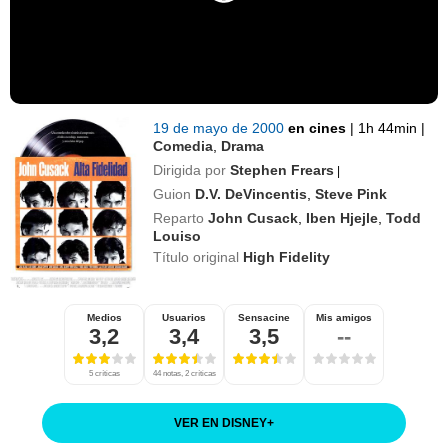
19 de mayo de 2000
en cines
|
1h 44min
|
Comedia
,
Drama
Dirigida por
Stephen Frears
|
Guion
D.V. DeVincentis
,
Steve Pink
Reparto
John Cusack
,
Iben Hjejle
,
Todd
Louiso
Título original
High Fidelity
Medios
Usuarios
Sensacine
Mis amigos
3,2
3,4
3,5
--
5 críticas
44 notas, 2 críticas
VER EN DISNEY
+