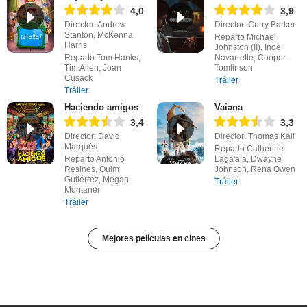
4,0
3,9
Director: Andrew
Director: Curry Barker
Stanton, McKenna
Reparto Michael
Harris
Johnston (II), Inde
Reparto Tom Hanks,
Navarrette, Cooper
Tim Allen, Joan
Tomlinson
Cusack
Tráiler
Tráiler
Haciendo amigos
Vaiana
3,4
3,3
Director: David
Director: Thomas Kail
Marqués
Reparto Catherine
Reparto Antonio
Laga'aia, Dwayne
Resines, Quim
Johnson, Rena Owen
Gutiérrez, Megan
Tráiler
Montaner
Tráiler
Mejores películas en cines