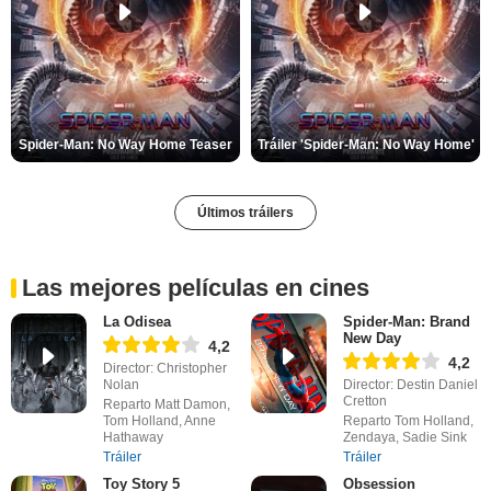
Spider-Man: No Way Home Teaser
Tráiler 'Spider-Man: No Way Home'
Últimos tráilers
Las mejores películas en cines
La Odisea
Spider-Man: Brand
New Day
4,2
4,2
Director: Christopher
Nolan
Director: Destin Daniel
Cretton
Reparto Matt Damon,
Tom Holland, Anne
Reparto Tom Holland,
Hathaway
Zendaya, Sadie Sink
Tráiler
Tráiler
Toy Story 5
Obsession