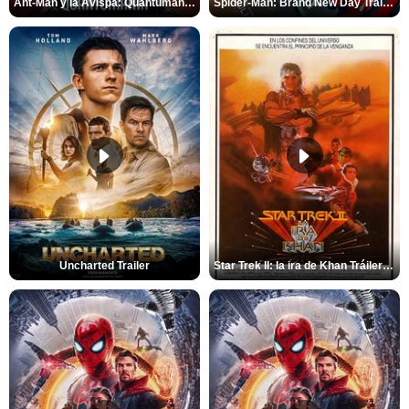
Ant-Man y la Avispa: Quantumanía Tráiler (2)
Spider-Man: Brand New Day Tráiler (3)
Uncharted Trailer
Star Trek II: la ira de Khan Tráiler VO