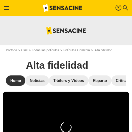
profil
menu
search
Portada
Cine
Todas las películas
Películas Comedia
Alta fidelidad
Alta fidelidad
Home
Noticias
Tráilers y Vídeos
Reparto
Críticas