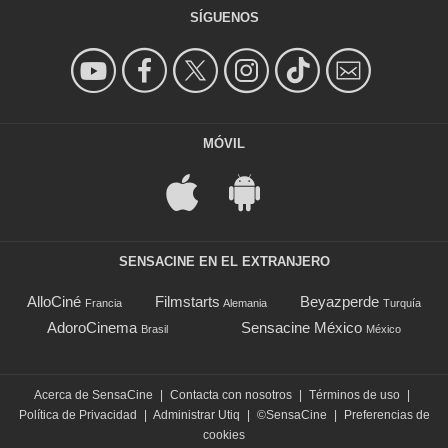
SÍGUENOS
MÓVIL
SENSACINE EN EL EXTRANJERO
AlloCiné
Filmstarts
Beyazperde
Francia
Alemania
Turquía
AdoroCinema
Sensacine México
Brasil
México
Acerca de SensaCine
|
Contacta con nosotros
|
Términos de uso
|
Política de Privacidad
|
Administrar Utiq
|
©SensaCine
|
Preferencias de
cookies