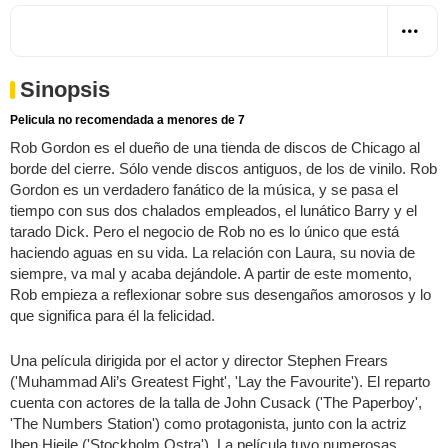
Sinopsis
Pelicula no recomendada a menores de 7
Rob Gordon es el dueño de una tienda de discos de Chicago al
borde del cierre. Sólo vende discos antiguos, de los de vinilo. Rob
Gordon es un verdadero fanático de la música, y se pasa el
tiempo con sus dos chalados empleados, el lunático Barry y el
tarado Dick. Pero el negocio de Rob no es lo único que está
haciendo aguas en su vida. La relación con Laura, su novia de
siempre, va mal y acaba dejándole. A partir de este momento,
Rob empieza a reflexionar sobre sus desengaños amorosos y lo
que significa para él la felicidad.
Una película dirigida por el actor y director Stephen Frears
('Muhammad Ali’s Greatest Fight', 'Lay the Favourite'). El reparto
cuenta con actores de la talla de John Cusack ('The Paperboy',
'The Numbers Station') como protagonista, junto con la actriz
Iben Hjejle ('Stockholm Ostra'). La película tuvo numerosas