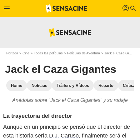
profil
menu
search
Portada
Cine
Todas las películas
Películas de Aventura
Jack el Caza Gigantes
Jack el Caza Gigantes
Home
Noticias
Tráilers y Vídeos
Reparto
Críticas
Anédotas sobre "Jack el Caza Gigantes" y su rodaje
La trayectoria del director
Aunque en un principio se pensó que el director de
esta historia sería
D.J. Caruso
, finalmente será el