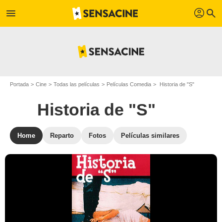
profil
menu
search
Portada
Cine
Todas las películas
Películas Comedia
Historia de "S"
Historia de "S"
Home
Reparto
Fotos
Películas similares