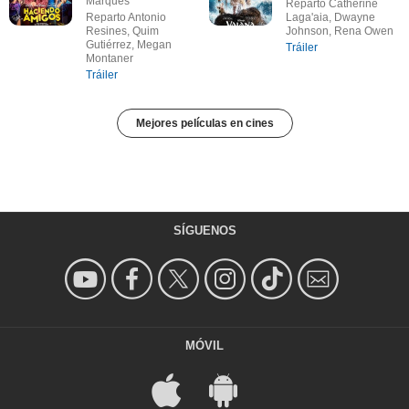
Marqués
Reparto Catherine
Reparto Antonio
Laga'aia, Dwayne
Resines, Quim
Johnson, Rena Owen
Gutiérrez, Megan
Tráiler
Montaner
Tráiler
Mejores películas en cines
SÍGUENOS
MÓVIL