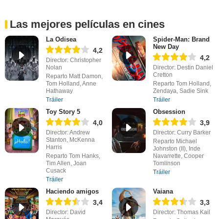
Las mejores películas en cines
La Odisea
Spider-Man: Brand
New Day
4,2
4,2
Director: Christopher
Nolan
Director: Destin Daniel
Cretton
Reparto Matt Damon,
Tom Holland, Anne
Reparto Tom Holland,
Hathaway
Zendaya, Sadie Sink
Tráiler
Tráiler
Toy Story 5
Obsession
4,0
3,9
Director: Andrew
Director: Curry Barker
Stanton, McKenna
Reparto Michael
Harris
Johnston (II), Inde
Reparto Tom Hanks,
Navarrette, Cooper
Tim Allen, Joan
Tomlinson
Cusack
Tráiler
Tráiler
Haciendo amigos
Vaiana
3,4
3,3
Director: David
Director: Thomas Kail