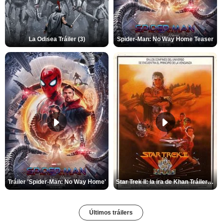
La Odisea Tráiler (3)
Spider-Man: No Way Home Teaser
Tráiler 'Spider-Man: No Way Home'
Star Trek II: la ira de Khan Tráiler VO
Últimos tráilers