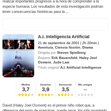
realizar importantes progresos a la hora de comprender a la
especie humana. Los resultados de esta investigación podrían
tener consecuencias históricas para la ...
A.I. Inteligencia Artificial
21 de septiembre de 2001
|
2h 20min
|
Aventura
,
Ciencia ficción
,
Drama
Dirigida por
Steven Spielberg
Reparto
Erik Bauersfeld
,
Haley Joel
Osment
,
Jude Law
Título original
A.I. Artificial Intelligence
Medios
Usuarios
Sensacine
Mis amigos
3,7
3,9
3,5
--
David (Haley Joel Osment) es el primer niño robot que, a
diferencia del resto de máquinas, puede amar. Ha sido inventado