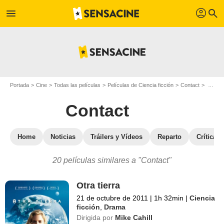
profil
menu
search
Portada
Cine
Todas las películas
Películas de Ciencia ficción
Contact
Películas similares a "Contact"
Contact
Home
Noticias
Tráilers y Vídeos
Reparto
Críticas
20 películas similares a "Contact"
Otra tierra
21 de octubre de 2011
|
1h 32min
|
Ciencia
ficción
,
Drama
Dirigida por
Mike Cahill