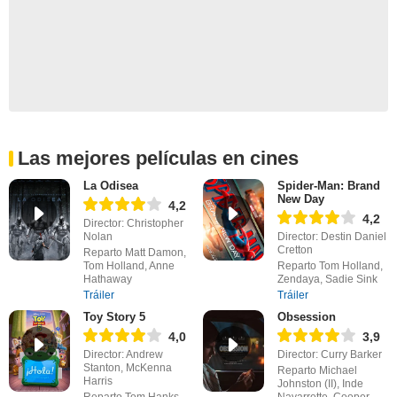
Las mejores películas en cines
La Odisea
Spider-Man: Brand
New Day
4,2
4,2
Director: Christopher
Nolan
Director: Destin Daniel
Cretton
Reparto Matt Damon,
Tom Holland, Anne
Reparto Tom Holland,
Hathaway
Zendaya, Sadie Sink
Tráiler
Tráiler
Toy Story 5
Obsession
4,0
3,9
Director: Andrew
Director: Curry Barker
Stanton, McKenna
Reparto Michael
Harris
Johnston (II), Inde
Reparto Tom Hanks,
Navarrette, Cooper