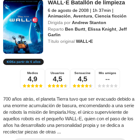
WALL·E Batallón de limpieza
6 de agosto de 2008
|
1h 37min
|
Animación
,
Aventura
,
Ciencia ficción
Dirigida por
Andrew Stanton
Reparto
Ben Burtt
,
Elissa Knight
,
Jeff
Garlin
Título original
WALL•E
a partir de 6 años
Medios
Usuarios
Sensacine
Mis amigos
4,9
4,5
4,5
--
700 años atrás, el planeta Tierra tuvo que ser evacuado debido a
una enorme acumulación de basura, encomendando a una serie
de robots la misión de limpiarla.Hoy, el único superviviente de
aquellos robots es el pequeño WALL-E, quien con el paso de los
años ha desarrollado una personalidad propia y se dedica a
recolectar piezas de otras ...