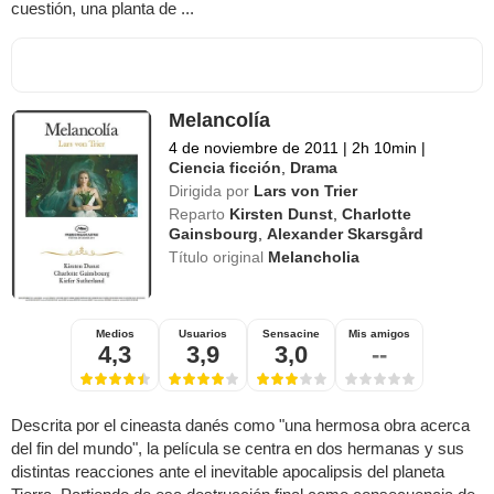
cuestión, una planta de ...
Melancolía
4 de noviembre de 2011
|
2h 10min
|
Ciencia ficción
,
Drama
Dirigida por
Lars von Trier
Reparto
Kirsten Dunst
,
Charlotte
Gainsbourg
,
Alexander Skarsgård
Título original
Melancholia
Medios
Usuarios
Sensacine
Mis amigos
4,3
3,9
3,0
--
Descrita por el cineasta danés como "una hermosa obra acerca
del fin del mundo", la película se centra en dos hermanas y sus
distintas reacciones ante el inevitable apocalipsis del planeta