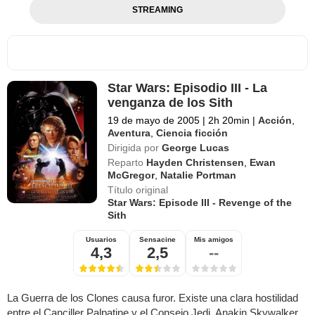
STREAMING
Star Wars: Episodio III - La
venganza de los Sith
19 de mayo de 2005
|
2h 20min
|
Acción
,
Aventura
,
Ciencia ficción
Dirigida por
George Lucas
Reparto
Hayden Christensen
,
Ewan
McGregor
,
Natalie Portman
Título original
Star Wars: Episode III - Revenge of the
Sith
Usuarios
Sensacine
Mis amigos
4,3
2,5
--
La Guerra de los Clones causa furor. Existe una clara hostilidad
entre el Canciller Palpatine y el Consejo Jedi. Anakin Skywalker,