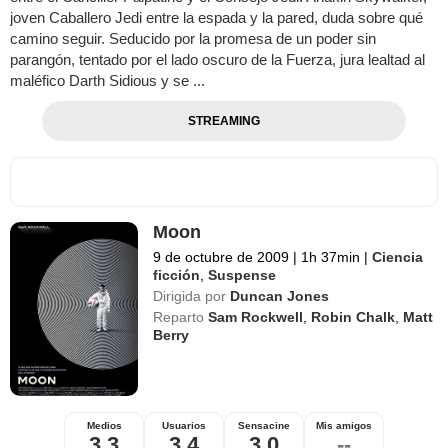
joven Caballero Jedi entre la espada y la pared, duda sobre qué
camino seguir. Seducido por la promesa de un poder sin
parangón, tentado por el lado oscuro de la Fuerza, jura lealtad al
maléfico Darth Sidious y se ...
STREAMING
Moon
9 de octubre de 2009
|
1h 37min
|
Ciencia
ficción
,
Suspense
Dirigida por
Duncan Jones
Reparto
Sam Rockwell
,
Robin Chalk
,
Matt
Berry
Medios
Usuarios
Sensacine
Mis amigos
3,3
3,4
3,0
--