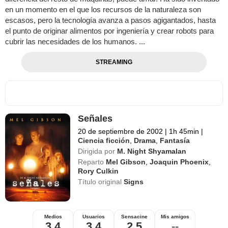
en un momento en el que los recursos de la naturaleza son
escasos, pero la tecnología avanza a pasos agigantados, hasta
el punto de originar alimentos por ingeniería y crear robots para
cubrir las necesidades de los humanos. ...
STREAMING
Señales
20 de septiembre de 2002
|
1h 45min
|
Ciencia ficción
,
Drama
,
Fantasía
Dirigida por
M. Night Shyamalan
Reparto
Mel Gibson
,
Joaquin Phoenix
,
Rory Culkin
Título original
Signs
Medios
Usuarios
Sensacine
Mis amigos
3,4
3,4
2,5
--