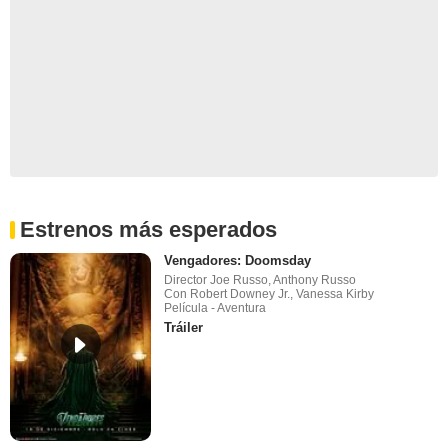
Estrenos más esperados
Vengadores: Doomsday
Director Joe Russo, Anthony Russo
Con Robert Downey Jr., Vanessa Kirby
Película - Aventura
Tráiler