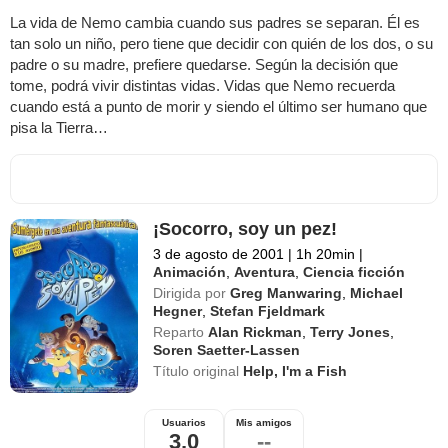
La vida de Nemo cambia cuando sus padres se separan. Él es
tan solo un niño, pero tiene que decidir con quién de los dos, o su
padre o su madre, prefiere quedarse. Según la decisión que
tome, podrá vivir distintas vidas. Vidas que Nemo recuerda
cuando está a punto de morir y siendo el último ser humano que
pisa la Tierra…
¡Socorro, soy un pez!
3 de agosto de 2001
|
1h 20min
|
Animación
,
Aventura
,
Ciencia ficción
Dirigida por
Greg Manwaring
,
Michael
Hegner
,
Stefan Fjeldmark
Reparto
Alan Rickman
,
Terry Jones
,
Soren Saetter-Lassen
Título original
Help, I'm a Fish
Usuarios
Mis amigos
3,0
--