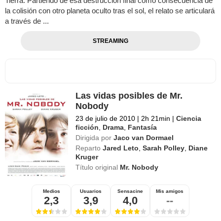
Tierra. Partiendo de esa destrucción final como consecuencia de
la colisión con otro planeta oculto tras el sol, el relato se articulará
a través de ...
STREAMING
Las vidas posibles de Mr.
Nobody
23 de julio de 2010
|
2h 21min
|
Ciencia
ficción
,
Drama
,
Fantasía
Dirigida por
Jaco van Dormael
Reparto
Jared Leto
,
Sarah Polley
,
Diane
Kruger
Título original
Mr. Nobody
Medios
Usuarios
Sensacine
Mis amigos
2,3
3,9
4,0
--