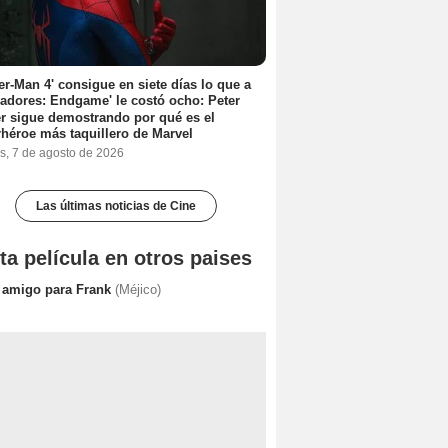
er-Man 4' consigue en siete días lo que a
adores: Endgame' le costó ocho: Peter
r sigue demostrando por qué es el
héroe más taquillero de Marvel
s, 7 de agosto de 2026
Las últimas noticias de Cine
ta película en otros paises
 amigo para Frank
(Méjico)