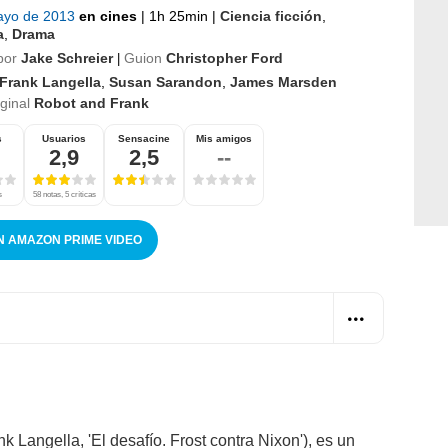
ayo de 2013
en cines
|
1h 25min
|
Ciencia ficción
,
a
,
Drama
por
Jake Schreier
Guion
Christopher Ford
|
Frank Langella
,
Susan Sarandon
,
James Marsden
iginal
Robot and Frank
s
Usuarios
Sensacine
Mis amigos
2,9
2,5
--
s
58 notas, 5 críticas
N AMAZON PRIME VIDEO
 Langella, 'El desafío. Frost contra Nixon'), es un