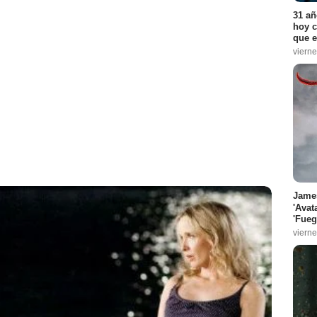
31 añ
hoy c
que e
vierne
James
'Avat
'Fueg
vierne