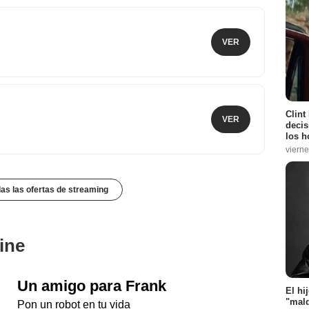
VER
Clint
VER
decis
los h
vierne
das las ofertas de streaming
ine
Un amigo para Frank
El hi
"mald
Pon un robot en tu vida