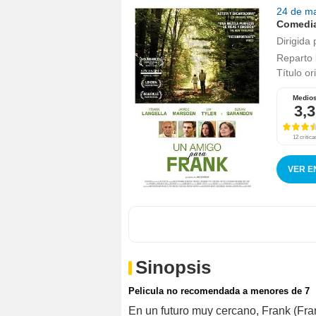
24 de m
Comedi
Dirigida 
Reparto
Título or
Medio
3,3
12 crítica
VER E
Sinopsis
Pelicula no recomendada a menores de 7
En un futuro muy cercano, Frank (Frank