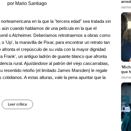
arres
por Mario Santiago
vierne
 norteamericana en la que la "tercera edad" sea tratada sin
aún cuando hablamos de una película en la que el
 senil o Alzheimer. Deberíamos retrotraernos a obras como
o 'Up', la maravilla de Pixar, para encontrar un retrato tan
 afronta el crepúsculo de su vida con la mayor dignidad
ra Frank', un antiguo ladrón de guante blanco que afronta
dencia rural. Ajustándose al patrón del viejo cascarrabias,
'Mich
su resentido retoño (el limitado James Marsden) le regale
que h
cotidianos. A estas alturas, vale la pena apuntar que la
vierne
Leer crítica