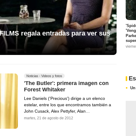
'Spid
'Veng
MS regala entradas para ver sus
Parke
super
vierne
Noticias - Videos y fotos
Es
'The Butler': primera imagen con
Un
Forest Whitaker
Lee Daniels ('Precious') dirige a un elenco
estelar, entre los que encontramos también a
John Cusack, Alex Pettyfer, Alan…
martes, 21 de agosto de 2012