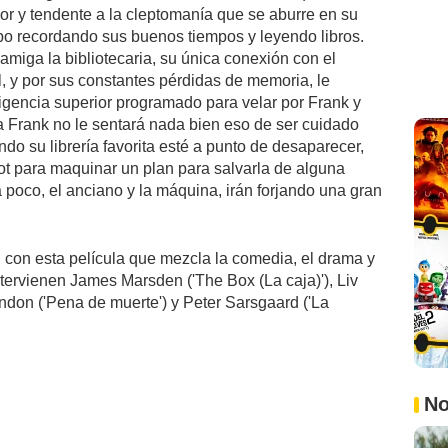
or y tendente a la cleptomanía que se aburre en su
mpo recordando sus buenos tiempos y leyendo libros.
amiga la bibliotecaria, su única conexión con el
, y por sus constantes pérdidas de memoria, le
gencia superior programado para velar por Frank y
 a Frank no le sentará nada bien eso de ser cuidado
do su librería favorita esté a punto de desaparecer,
ot para maquinar un plan para salvarla de alguna
 poco, el anciano y la máquina, irán forjando una gran
n con esta película que mezcla la comedia, el drama y
intervienen James Marsden ('The Box (La caja)'), Liv
andon ('Pena de muerte') y Peter Sarsgaard ('La
No