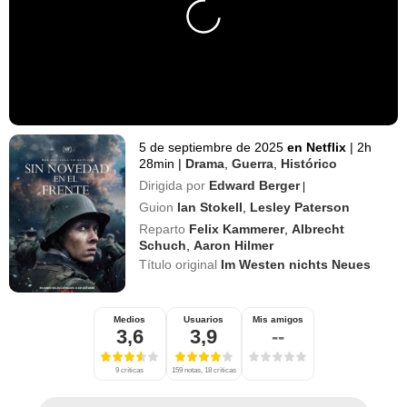
5 de septiembre de 2025
en Netflix
|
2h
28min
|
Drama
,
Guerra
,
Histórico
Dirigida por
Edward Berger
|
Guion
Ian Stokell
,
Lesley Paterson
Reparto
Felix Kammerer
,
Albrecht
Schuch
,
Aaron Hilmer
Título original
Im Westen nichts Neues
Medios
Usuarios
Mis amigos
3,6
3,9
--
9 críticas
159 notas, 18 críticas