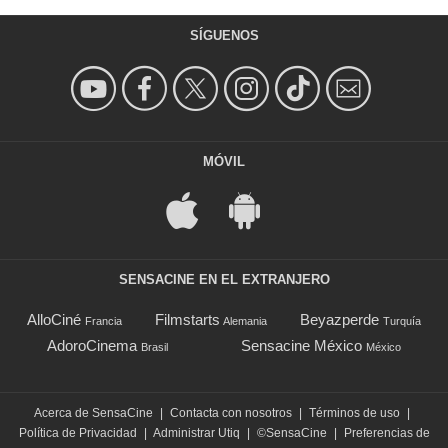
SÍGUENOS
MÓVIL
SENSACINE EN EL EXTRANJERO
AlloCiné
Filmstarts
Beyazperde
Francia
Alemania
Turquía
AdoroCinema
Sensacine México
Brasil
México
Acerca de SensaCine
|
Contacta con nosotros
|
Términos de uso
|
Política de Privacidad
|
Administrar Utiq
|
©SensaCine
|
Preferencias de