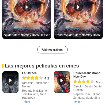
Spider-Man: No Way Home Teaser
Tráiler 'Spider-Man: No Way Home'
Últimos tráilers
Las mejores películas en cines
La Odisea
Spider-Man: Brand
New Day
4,2
4,2
Director: Christopher
Nolan
Director: Destin Daniel
Cretton
Reparto Matt Damon,
Tom Holland, Anne
Reparto Tom Holland,
Hathaway
Zendaya, Sadie Sink
Tráiler
Tráiler