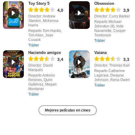
Toy Story 5
Obsession
4,0
3,9
Director: Andrew
Director: Curry Barker
Stanton, McKenna
Reparto Michael
Harris
Johnston (II), Inde
Reparto Tom Hanks,
Navarrette, Cooper
Tim Allen, Joan
Tomlinson
Cusack
Tráiler
Tráiler
Haciendo amigos
Vaiana
3,4
3,3
Director: David
Director: Thomas Kail
Marqués
Reparto Catherine
Reparto Antonio
Laga'aia, Dwayne
Resines, Quim
Johnson, Rena Owen
Gutiérrez, Megan
Tráiler
Montaner
Tráiler
Mejores películas en cines