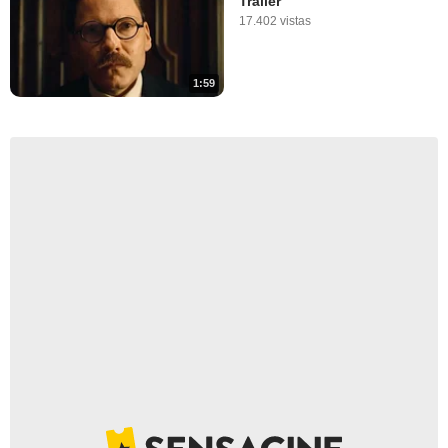
Tráiler
17.402 vistas
1:59