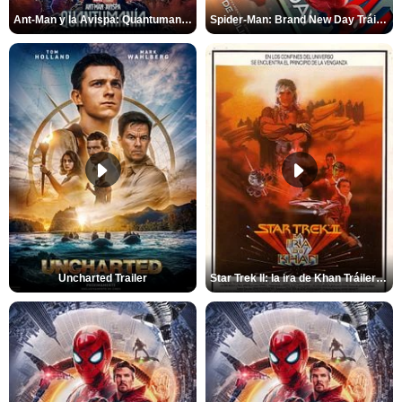
Ant-Man y la Avispa: Quantumanía Tráiler (2)
Spider-Man: Brand New Day Tráiler (3)
Uncharted Trailer
Star Trek II: la ira de Khan Tráiler VO