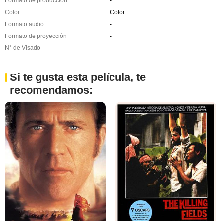
Formato de producción
-
Color
Color
Formato audio
-
Formato de proyección
-
N° de Visado
-
Si te gusta esta película, te
recomendamos: