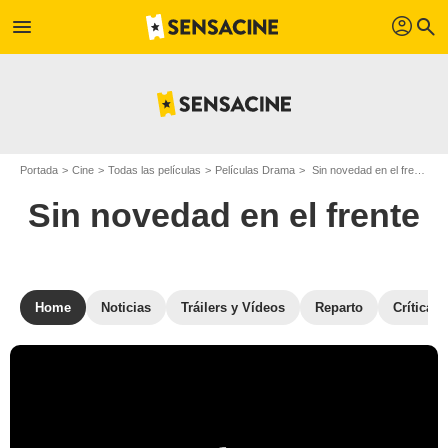
profil
menu
search
Portada
Cine
Todas las películas
Películas Drama
Sin novedad en el frente
Sin novedad en el frente
Home
Noticias
Tráilers y Vídeos
Reparto
Críticas