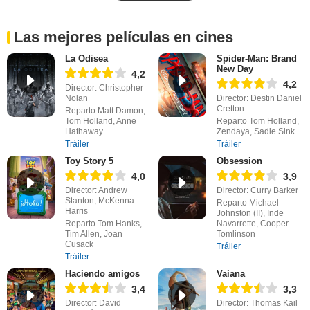
Las mejores películas en cines
La Odisea
Spider-Man: Brand
New Day
4,2
4,2
Director: Christopher
Nolan
Director: Destin Daniel
Cretton
Reparto Matt Damon,
Tom Holland, Anne
Reparto Tom Holland,
Hathaway
Zendaya, Sadie Sink
Tráiler
Tráiler
Toy Story 5
Obsession
4,0
3,9
Director: Andrew
Director: Curry Barker
Stanton, McKenna
Reparto Michael
Harris
Johnston (II), Inde
Reparto Tom Hanks,
Navarrette, Cooper
Tim Allen, Joan
Tomlinson
Cusack
Tráiler
Tráiler
Haciendo amigos
Vaiana
3,4
3,3
Director: David
Director: Thomas Kail