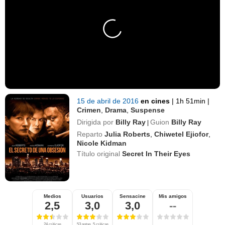
15 de abril de 2016
en cines
|
1h 51min
|
Crimen
,
Drama
,
Suspense
Dirigida por
Billy Ray
Guion
Billy Ray
|
Reparto
Julia Roberts
,
Chiwetel Ejiofor
,
Nicole Kidman
Título original
Secret In Their Eyes
Medios
Usuarios
Sensacine
Mis amigos
2,5
3,0
3,0
--
24 críticas
53 notas, 5 críticas