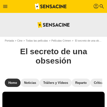
profil
menu
search
Portada
Cine
Todas las películas
Películas Crimen
El secreto de una obsesión
El secreto de una
obsesión
Home
Noticias
Tráilers y Vídeos
Reparto
Críticas