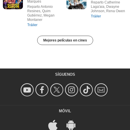
Marqués
Reparto Catherine
Reparto Antonio
Laga'aia, Dwayne
Resines, Quim
Johnson, Rena Owen
Gutiérrez, Megan
Tráiler
Montaner
Tráiler
Mejores películas en cines
SÍGUENOS
MÓVIL