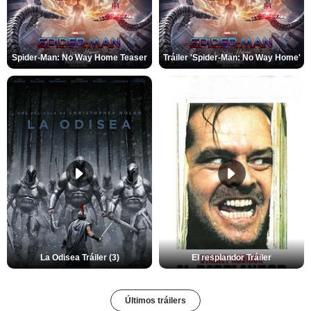
Spider-Man: No Way Home Teaser
Tráiler 'Spider-Man: No Way Home'
La Odisea Tráiler (3)
El resplandor Tráiler
Últimos tráilers