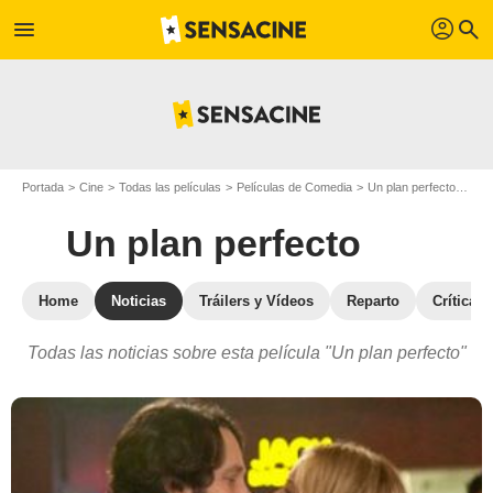
profil
menu
search
Portada
Cine
Todas las películas
Películas de Comedia
Un plan perfecto
Noti
Un plan perfecto
Home
Noticias
Tráilers y Vídeos
Reparto
Críticas
Todas las noticias sobre esta película "Un plan perfecto"