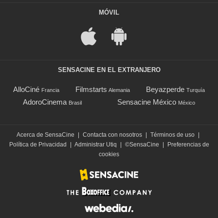
MÓVIL
SENSACINE EN EL EXTRANJERO
AlloCiné
Filmstarts
Beyazperde
Francia
Alemania
Turquía
AdoroCinema
Sensacine México
Brasil
México
Acerca de SensaCine
|
Contacta con nosotros
|
Términos de uso
|
Política de Privacidad
|
Administrar Utiq
|
©SensaCine
|
Preferencias de
cookies