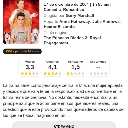
17 de diciembre de 2004
|
1h 53min
|
Comedia
,
Romántico
Dirigida por
Garry Marshall
Reparto
Anne Hathaway
,
Julie Andrews
,
Hector Elizondo
Título original
The Princess Diaries 2: Royal
Engagement
a partir de 10 años
Medios
Usuarios
Sensacine
Mis amigos
3,3
4,1
1,5
--
La trama tiene como personaje central a Mia, una mujer apuesta
y decidida que va a tener la responsabilidad de convertirse en la
futura reina de Genovia. No obstante, necesita encontrar a un
príncipe azul que la acompañe en sus quehaceres reales, una
cuestión que le está provocando más quebraderos de cabeza de
los que se había imaginado en un ...
STREAMING