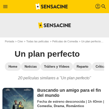
profil
menu
search
Portada
Cine
Todas las películas
Películas de Comedia
Un plan perfecto
Pelí
Un plan perfecto
Home
Noticias
Tráilers y Vídeos
Reparto
Críticas
20 películas similares a "Un plan perfecto"
Buscando un amigo para el fin
del mundo
Fecha de estreno desconocida
|
1h 40min
|
Comedia
,
Drama
,
Romántico