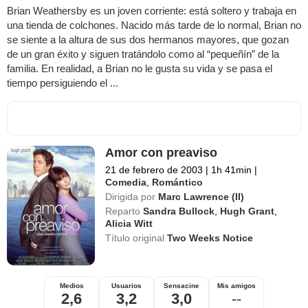
Brian Weathersby es un joven corriente: está soltero y trabaja en
una tienda de colchones. Nacido más tarde de lo normal, Brian no
se siente a la altura de sus dos hermanos mayores, que gozan
de un gran éxito y siguen tratándolo como al “pequeñín” de la
familia. En realidad, a Brian no le gusta su vida y se pasa el
tiempo persiguiendo el ...
Amor con preaviso
21 de febrero de 2003
|
1h 41min
|
Comedia
,
Romántico
Dirigida por
Marc Lawrence (II)
Reparto
Sandra Bullock
,
Hugh Grant
,
Alicia Witt
Título original
Two Weeks Notice
Medios
Usuarios
Sensacine
Mis amigos
2,6
3,2
3,0
--