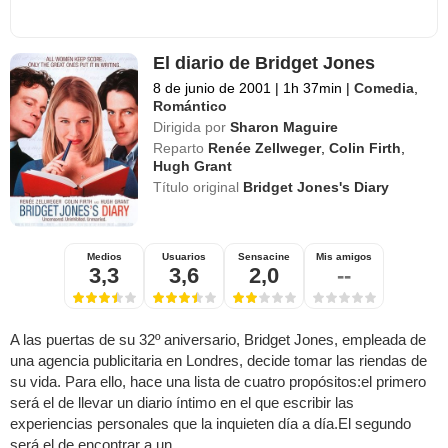
El diario de Bridget Jones
8 de junio de 2001
|
1h 37min
|
Comedia
,
Romántico
Dirigida por
Sharon Maguire
Reparto
Renée Zellweger
,
Colin Firth
,
Hugh Grant
Título original
Bridget Jones's Diary
Medios
Usuarios
Sensacine
Mis amigos
3,3
3,6
2,0
--
A las puertas de su 32º aniversario, Bridget Jones, empleada de
una agencia publicitaria en Londres, decide tomar las riendas de
su vida. Para ello, hace una lista de cuatro propósitos:el primero
será el de llevar un diario íntimo en el que escribir las
experiencias personales que la inquieten día a día.El segundo
será el de encontrar a un ...