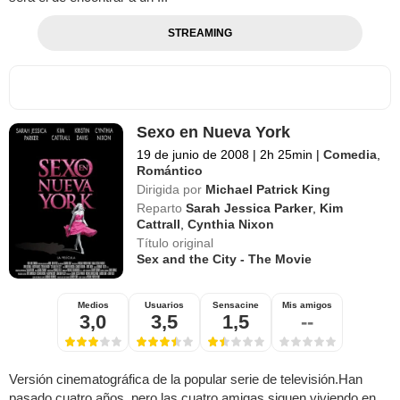
STREAMING
Sexo en Nueva York
19 de junio de 2008
|
2h 25min
|
Comedia
,
Romántico
Dirigida por
Michael Patrick King
Reparto
Sarah Jessica Parker
,
Kim
Cattrall
,
Cynthia Nixon
Título original
Sex and the City - The Movie
Medios
Usuarios
Sensacine
Mis amigos
3,0
3,5
1,5
--
Versión cinematográfica de la popular serie de televisión.Han
pasado cuatro años, pero las cuatro amigas siguen viviendo en