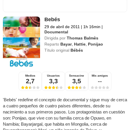
Bebés
29 de abril de 2011
|
1h 16min
|
Documental
Dirigida por
Thomas Balmès
Reparto
Bayar
,
Hattie
,
Ponijao
Título original
Bébés
Medios
Usuarios
Sensacine
Mis amigos
2,7
3,3
3,5
--
'Bebés' redefine el concepto de documental y sigue muy de cerca
a cuatro pequeños de cuatro países diferentes, desde su
nacimiento a sus primeros pasos. Los protagonistas en cuestión
son: Ponijao, que vive con su familia cerca de Opuwo, en
Namibia; Bayarjargal, que habita en Mongolia, cerca de