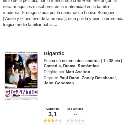
título de la película, por lo menos eso cree Rémi Bezançon al
retratar aquí los sinsabores de la maternidad en la familia
moderna. Protagonizada por la carismática Louise Bourgoin
('Adele y el misterio de la momia'), esta pulida y bien interpretada
tragicomedia familiar habla ...
Gigantic
Fecha de estreno desconocida
|
1h 38min
|
Comedia
,
Drama
,
Romántico
Dirigida por
Matt Aselton
Reparto
Paul Dano
,
Zooey Deschanel
,
John Goodman
Usuarios
Mis amigos
3,1
--