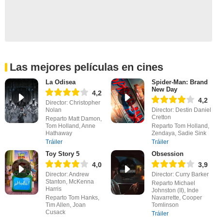
Las mejores películas en cines
La Odisea
Spider-Man: Brand
New Day
4,2
4,2
Director: Christopher
Nolan
Director: Destin Daniel
Cretton
Reparto Matt Damon,
Tom Holland, Anne
Reparto Tom Holland,
Hathaway
Zendaya, Sadie Sink
Tráiler
Tráiler
Toy Story 5
Obsession
4,0
3,9
Director: Andrew
Director: Curry Barker
Stanton, McKenna
Reparto Michael
Harris
Johnston (II), Inde
Reparto Tom Hanks,
Navarrette, Cooper
Tim Allen, Joan
Tomlinson
Cusack
Tráiler