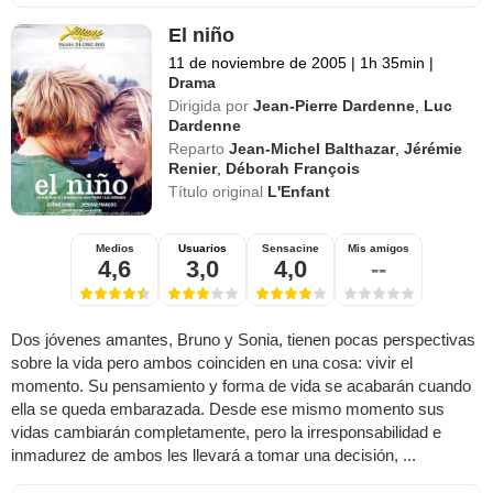
El niño
11 de noviembre de 2005
|
1h 35min
|
Drama
Dirigida por
Jean-Pierre Dardenne
,
Luc
Dardenne
Reparto
Jean-Michel Balthazar
,
Jérémie
Renier
,
Déborah François
Título original
L'Enfant
Medios
Usuarios
Sensacine
Mis amigos
4,6
3,0
4,0
--
Dos jóvenes amantes, Bruno y Sonia, tienen pocas perspectivas
sobre la vida pero ambos coinciden en una cosa: vivir el
momento. Su pensamiento y forma de vida se acabarán cuando
ella se queda embarazada. Desde ese mismo momento sus
vidas cambiarán completamente, pero la irresponsabilidad e
inmadurez de ambos les llevará a tomar una decisión, ...