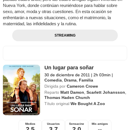
Nueva York, donde continúan reuniéndose para hablar sobre
sexo, amor, moda y otras cuestiones. En esta ocasión se
enfrentarán a nuevas situaciones, como el matrimonio, la
maternidad, las infidelidades y la rutina.
STREAMING
Un lugar para soñar
30 de diciembre de 2011
|
2h 03min
|
Comedia
,
Drama
,
Familia
Dirigida por
Cameron Crowe
Reparto
Matt Damon
,
Scarlett Johansson
,
Thomas Haden Church
Título original
We Bought A Zoo
Medios
Usuarios
Sensacine
Mis amigos
2,5
3,7
2,0
--