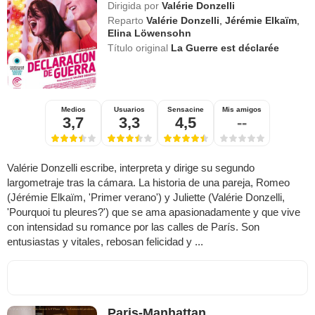
Dirigida por
Valérie Donzelli
Reparto
Valérie Donzelli
,
Jérémie Elkaïm
,
Elina Löwensohn
Título original
La Guerre est déclarée
Medios
Usuarios
Sensacine
Mis amigos
3,7
3,3
4,5
--
Valérie Donzelli escribe, interpreta y dirige su segundo
largometraje tras la cámara. La historia de una pareja, Romeo
(Jérémie Elkaïm, 'Primer verano') y Juliette (Valérie Donzelli,
'Pourquoi tu pleures?') que se ama apasionadamente y que vive
con intensidad su romance por las calles de París. Son
entusiastas y vitales, rebosan felicidad y ...
Paris-Manhattan