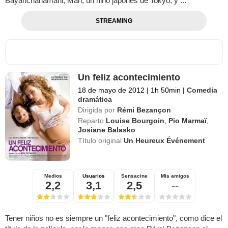
Bayanchanamani; Mari, un niño japonés de Tokyo, y ...
STREAMING
Un feliz acontecimiento
18 de mayo de 2012
|
1h 50min
|
Comedia
dramática
Dirigida por
Rémi Bezançon
Reparto
Louise Bourgoin
,
Pio Marmaï
,
Josiane Balasko
Título original
Un Heureux Événement
Medios
Usuarios
Sensacine
Mis amigos
2,2
3,1
2,5
--
Tener niños no es siempre un "feliz acontecimiento", como dice el