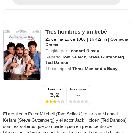
Tres hombres y un bebé
25 de marzo de 1988
|
1h 42min
|
Comedia
,
Drama
Dirigida por
Leonard Nimoy
Reparto
Tom Selleck
,
Steve Guttenberg
,
Ted Danson
Título original
Three Men and a Baby
Usuarios
Mis amigos
3,2
--
El arquitecto Peter Mitchell (Tom Selleck), el artista Michael
Kellam (Steve Guttenberg) y el actor Jack Holden (Ted Danson)
son tres solteros que comparten piso en pleno centro de
Manhattan, además del gusto por las cosas buenas de la vida.