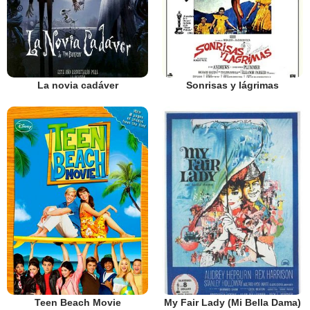
La novia cadáver
Sonrisas y lágrimas
Teen Beach Movie
My Fair Lady (Mi Bella Dama)