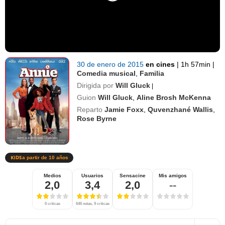
30 de enero de 2015
en cines
|
1h 57min
|
Comedia musical
,
Familia
Dirigida por
Will Gluck
|
Guion
Will Gluck
,
Aline Brosh McKenna
Reparto
Jamie Foxx
,
Quvenzhané Wallis
,
Rose Byrne
a partir de 10 años
Medios
Usuarios
Sensacine
Mis amigos
2,0
3,4
2,0
--
6 críticas
646 notas, 9 críticas