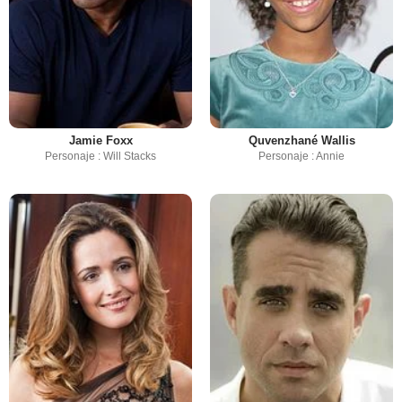
Jamie Foxx
Quvenzhané Wallis
Personaje : Will Stacks
Personaje : Annie