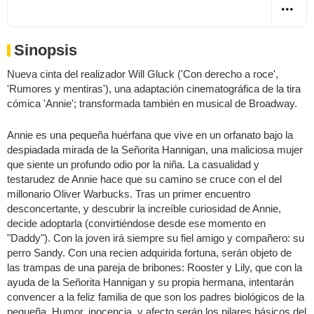
Sinopsis
Nueva cinta del realizador Will Gluck ('Con derecho a roce',
'Rumores y mentiras'), una adaptación cinematográfica de la tira
cómica 'Annie'; transformada también en musical de Broadway.
Annie es una pequeña huérfana que vive en un orfanato bajo la
despiadada mirada de la Señorita Hannigan, una maliciosa mujer
que siente un profundo odio por la niña. La casualidad y
testarudez de Annie hace que su camino se cruce con el del
millonario Oliver Warbucks. Tras un primer encuentro
desconcertante, y descubrir la increíble curiosidad de Annie,
decide adoptarla (convirtiéndose desde ese momento en
"Daddy"). Con la joven irá siempre su fiel amigo y compañero: su
perro Sandy. Con una recien adquirida fortuna, serán objeto de
las trampas de una pareja de bribones: Rooster y Lily, que con la
ayuda de la Señorita Hannigan y su propia hermana, intentarán
convencer a la feliz familia de que son los padres biológicos de la
pequeña. Humor, inocencia, y afecto serán los pilares básicos del