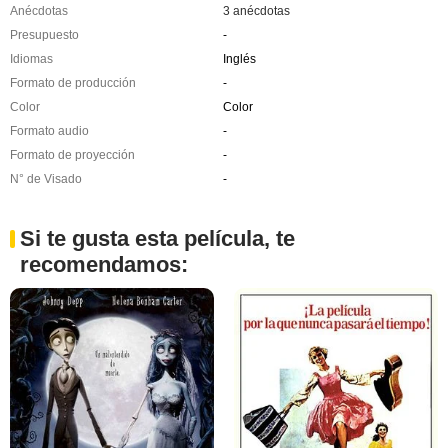
Anécdotas
3 anécdotas
Presupuesto
-
Idiomas
Inglés
Formato de producción
-
Color
Color
Formato audio
-
Formato de proyección
-
N° de Visado
-
Si te gusta esta película, te
recomendamos: