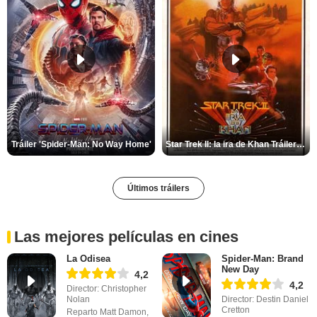
Tráiler 'Spider-Man: No Way Home'
Star Trek II: la ira de Khan Tráiler VO
Últimos tráilers
Las mejores películas en cines
La Odisea
Spider-Man: Brand
New Day
4,2
4,2
Director: Christopher
Nolan
Director: Destin Daniel
Cretton
Reparto Matt Damon,