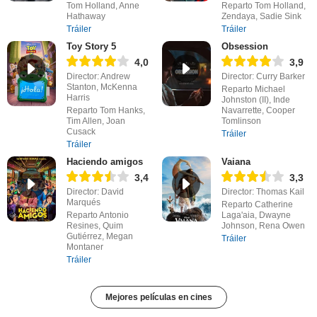
Tom Holland, Anne
Reparto Tom Holland,
Hathaway
Zendaya, Sadie Sink
Tráiler
Tráiler
Toy Story 5
Obsession
4,0
3,9
Director: Andrew
Director: Curry Barker
Stanton, McKenna
Reparto Michael
Harris
Johnston (II), Inde
Reparto Tom Hanks,
Navarrette, Cooper
Tim Allen, Joan
Tomlinson
Cusack
Tráiler
Tráiler
Haciendo amigos
Vaiana
3,4
3,3
Director: David
Director: Thomas Kail
Marqués
Reparto Catherine
Reparto Antonio
Laga'aia, Dwayne
Resines, Quim
Johnson, Rena Owen
Gutiérrez, Megan
Tráiler
Montaner
Tráiler
Mejores películas en cines