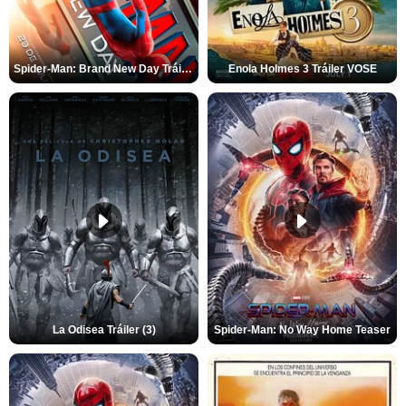
Spider-Man: Brand New Day Tráiler (3)
Enola Holmes 3 Tráiler VOSE
La Odisea Tráiler (3)
Spider-Man: No Way Home Teaser