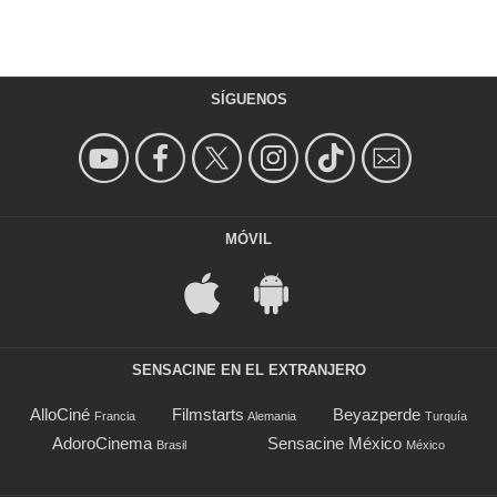
SÍGUENOS
MÓVIL
SENSACINE EN EL EXTRANJERO
AlloCiné
Filmstarts
Beyazperde
Francia
Alemania
Turquía
AdoroCinema
Sensacine México
Brasil
México