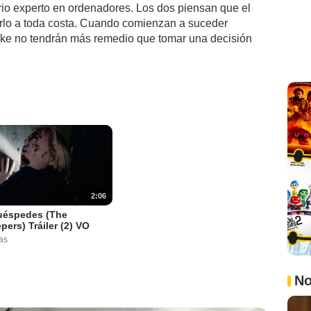
tario experto en ordenadores. Los dos piensan que el
arlo a toda costa. Cuando comienzan a suceder
Luke no tendrán más remedio que tomar una decisión
2:06
uéspedes (The
pers) Tráiler (2) VO
as
No