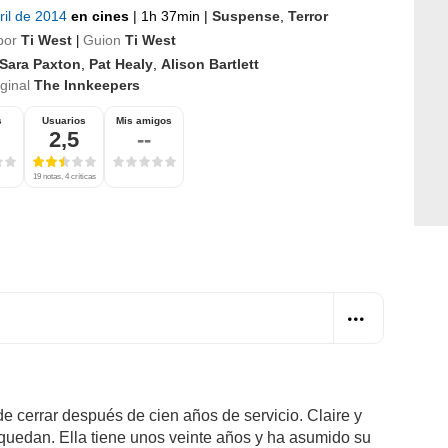
ril de 2014
en cines
|
1h 37min
|
Suspense
,
Terror
por
Ti West
Guion
Ti West
|
Sara Paxton
,
Pat Healy
,
Alison Bartlett
iginal
The Innkeepers
s
Usuarios
Mis amigos
2,5
--
19 notas, 4 críticas
e cerrar después de cien años de servicio. Claire y
quedan. Ella tiene unos veinte años y ha asumido su