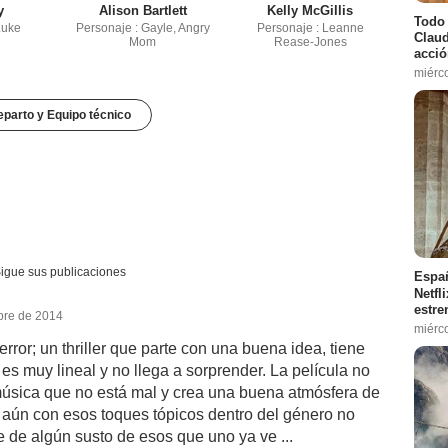
y
Alison Bartlett
Kelly McGillis
Todo 
Luke
Personaje : Gayle, Angry
Personaje : Leanne
Claud
Mom
Rease-Jones
acció
miérc
parto y Equipo técnico
igue sus publicaciones
Españ
Netfl
estre
bre de 2014
miérc
rror; un thriller que parte con una buena idea, tiene
a es muy lineal y no llega a sorprender. La película no
 música que no está mal y crea una buena atmósfera de
 aún con esos toques tópicos dentro del género no
e de algún susto de esos que uno ya ve ...