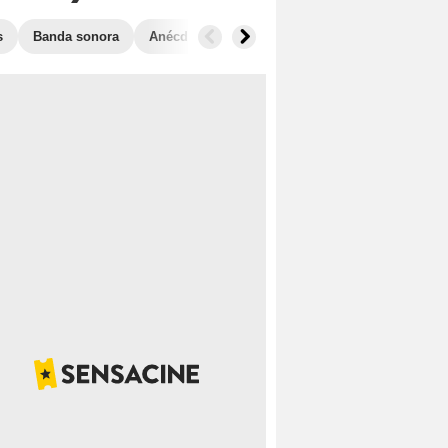
s
Banda sonora
Anécdotas
Películas similares