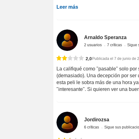
Leer más
Arnaldo Speranza
2 usuarios
7 críticas
Sigue 
2,0
Publicada el 7 de junio de 
La califiqué como "pasable" solo por 
(demasiado). Una decepción por ser u
esta peli le sobra más de una hora y
"interesante". Si quieren ver una bue
Jordirozsa
6 críticas
Sigue sus publicaci