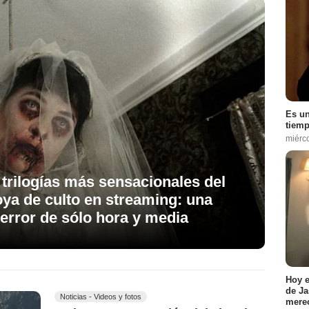
Es un
tiemp
miérc
s trilogías más sensacionales del
joya de culto en streaming: una
terror de sólo hora y media
Hoy e
de Ja
Noticias - Videos y fotos
merec