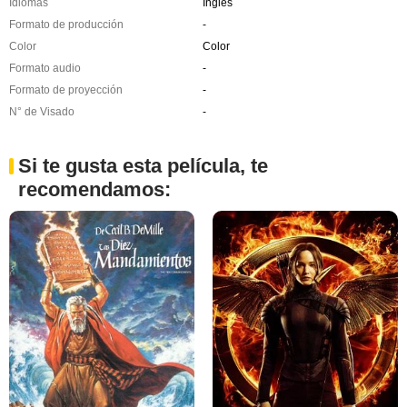
Idiomas
Inglés
Formato de producción
-
Color
Color
Formato audio
-
Formato de proyección
-
N° de Visado
-
Si te gusta esta película, te
recomendamos: