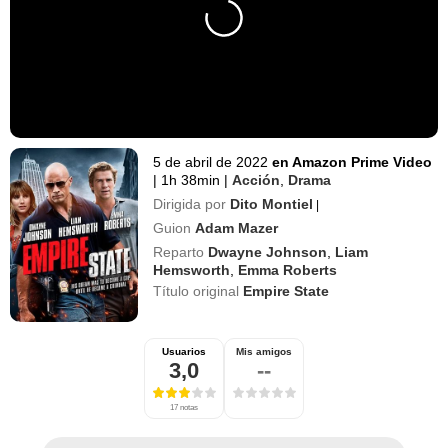
5 de abril de 2022
en Amazon Prime Video
|
1h 38min
|
Acción
,
Drama
Dirigida por
Dito Montiel
|
Guion
Adam Mazer
Reparto
Dwayne Johnson
,
Liam
Hemsworth
,
Emma Roberts
Título original
Empire State
Usuarios
Mis amigos
3,0
--
17 notas