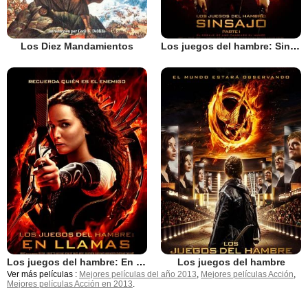
Los Diez Mandamientos
Los juegos del hambre: Sinsajo - Parte 1
Los juegos del hambre: En llamas
Los juegos del hambre
Ver más películas :
Mejores películas del año 2013
,
Mejores películas Acción
,
Mejores películas Acción en 2013
.