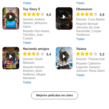
Tráiler
Tráiler
Toy Story 5
Obsession
4,0
3,9
Director: Andrew
Director: Curry Barker
Stanton, McKenna
Reparto Michael
Harris
Johnston (II), Inde
Reparto Tom Hanks,
Navarrette, Cooper
Tim Allen, Joan
Tomlinson
Cusack
Tráiler
Tráiler
Haciendo amigos
Vaiana
3,4
3,3
Director: David
Director: Thomas Kail
Marqués
Reparto Catherine
Reparto Antonio
Laga'aia, Dwayne
Resines, Quim
Johnson, Rena Owen
Gutiérrez, Megan
Tráiler
Montaner
Tráiler
Mejores películas en cines