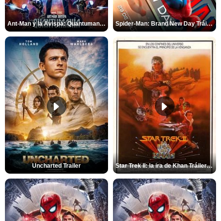
Ant-Man y la Avispa: Quantumanía Tráiler (2)
Spider-Man: Brand New Day Tráiler (3)
Uncharted Trailer
Star Trek II: la ira de Khan Tráiler VO