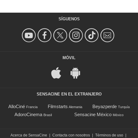
SÍGUENOS
MÓVIL
SENSACINE EN EL EXTRANJERO
AlloCiné
Filmstarts
Beyazperde
Francia
Alemania
Turquía
AdoroCinema
Sensacine México
Brasil
México
Acerca de SensaCine
|
Contacta con nosotros
|
Términos de uso
|