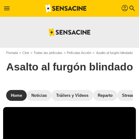
profil
menu
search
Portada
Cine
Todas las películas
Películas Acción
Asalto al furgón blindado
Asalto al furgón blindado
Home
Noticias
Tráilers y Vídeos
Reparto
Streami