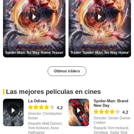
Spider-Man: No Way Home Teaser
Tráiler 'Spider-Man: No Way Home'
Últimos tráilers
Las mejores películas en cines
La Odisea
Spider-Man: Brand
New Day
4,2
4,2
Director: Christopher
Nolan
Director: Destin Daniel
Cretton
Reparto Matt Damon,
Tom Holland, Anne
Reparto Tom Holland,
Hathaway
Zendaya, Sadie Sink