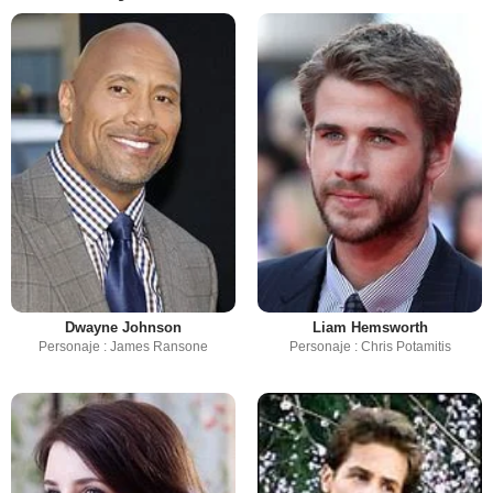
Dwayne Johnson
Liam Hemsworth
Personaje : James Ransone
Personaje : Chris Potamitis