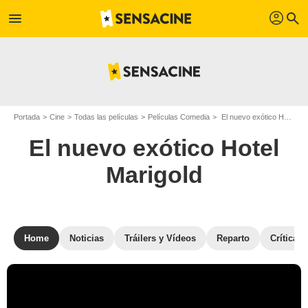
profil
menu
search
Portada
Cine
Todas las películas
Películas Comedia
El nuevo exótico Hotel Marigold
El nuevo exótico Hotel
Marigold
Home
Noticias
Tráilers y Vídeos
Reparto
Críticas