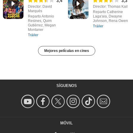
3,4
3,3
Director: David
Director: Thomas Kail
Marqués
Reparto Catherine
Reparto Antonio
Laga'aia, Dwayne
Resines, Quim
Johnson, Rena Owen
Gutiérrez, Megan
Tráiler
Montaner
Tráiler
Mejores películas en cines
SÍGUENOS
MÓVIL