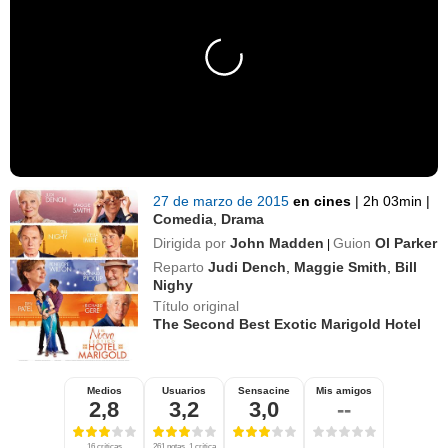
27 de marzo de 2015
en cines
|
2h 03min
|
Comedia
,
Drama
Dirigida por
John Madden
Guion
Ol Parker
|
Reparto
Judi Dench
,
Maggie Smith
,
Bill
Nighy
Título original
The Second Best Exotic Marigold Hotel
Medios
Usuarios
Sensacine
Mis amigos
2,8
3,2
3,0
--
16 críticas
261 notas, 1 crítica