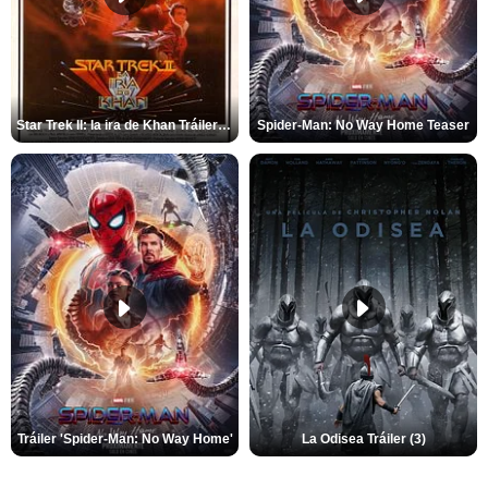
Star Trek II: la ira de Khan Tráiler VO
Spider-Man: No Way Home Teaser
Tráiler 'Spider-Man: No Way Home'
La Odisea Tráiler (3)