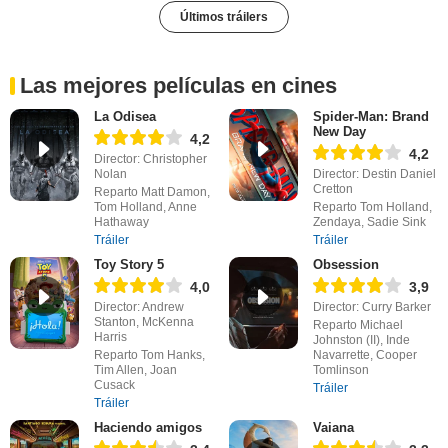
Últimos tráilers
Las mejores películas en cines
La Odisea
Spider-Man: Brand
New Day
4,2
4,2
Director: Christopher
Nolan
Director: Destin Daniel
Cretton
Reparto Matt Damon,
Tom Holland, Anne
Reparto Tom Holland,
Hathaway
Zendaya, Sadie Sink
Tráiler
Tráiler
Toy Story 5
Obsession
4,0
3,9
Director: Andrew
Director: Curry Barker
Stanton, McKenna
Reparto Michael
Harris
Johnston (II), Inde
Reparto Tom Hanks,
Navarrette, Cooper
Tim Allen, Joan
Tomlinson
Cusack
Tráiler
Tráiler
Haciendo amigos
Vaiana