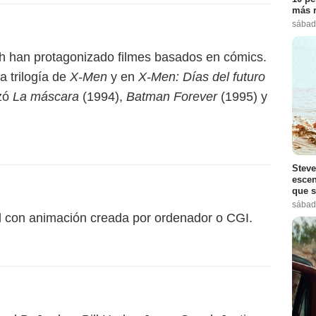
más r
sábad
h han protagonizado filmes basados en cómics.
a trilogía de
X-Men
y en
X-Men: Días del futuro
izó
La máscara
(1994),
Batman Forever
(1995) y
Steve
escen
que s
sábad
al con animación creada por ordenador o CGI.