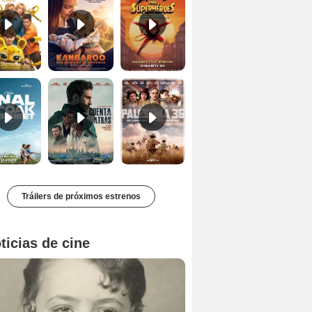
El final de Oak Street Tráiler
Cuentra atrás Tráiler
Palestina 36 Tráiler VOSE
Tráilers de próximos estrenos
ticias de cine