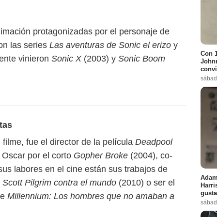
nimación protagonizadas por el personaje de
on las series
Las aventuras de Sonic el erizo
y
Con 1
mente vinieron
Sonic X
(2003) y
Sonic Boom
Johnn
convi
sábad
tas
 filme, fue el director de la película
Deadpool
 Oscar por el corto
Gopher Broke
(2004), co-
 sus labores en el cine están sus trabajos de
Adam 
n
Scott Pilgrim contra el mundo
(2010) o ser el
Harri
gusta
de
Millennium: Los hombres que no amaban a
sábad