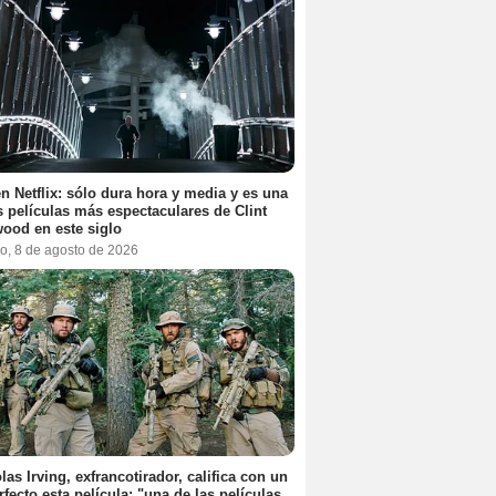
n Netflix: sólo dura hora y media y es una
s películas más espectaculares de Clint
ood en este siglo
o, 8 de agosto de 2026
las Irving, exfrancotirador, califica con un
rfecto esta película: "una de las películas