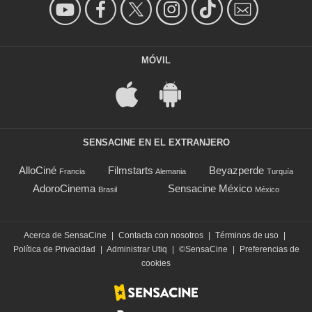
MÓVIL
SENSACINE EN EL EXTRANJERO
AlloCiné
Filmstarts
Beyazperde
Francia
Alemania
Turquía
AdoroCinema
Sensacine México
Brasil
México
Acerca de SensaCine
|
Contacta con nosotros
|
Términos de uso
|
Política de Privacidad
|
Administrar Utiq
|
©SensaCine
|
Preferencias de
cookies