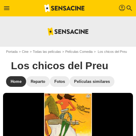
profil
menu
search
Portada
Cine
Todas las películas
Películas Comedia
Los chicos del Preu
Los chicos del Preu
Home
Reparto
Fotos
Películas similares