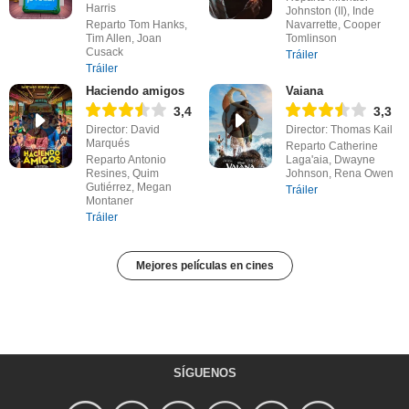
Harris
Johnston (II), Inde
Reparto Tom Hanks,
Navarrette, Cooper
Tim Allen, Joan
Tomlinson
Cusack
Tráiler
Tráiler
Haciendo amigos
Vaiana
3,4
3,3
Director: David
Director: Thomas Kail
Marqués
Reparto Catherine
Reparto Antonio
Laga'aia, Dwayne
Resines, Quim
Johnson, Rena Owen
Gutiérrez, Megan
Tráiler
Montaner
Tráiler
Mejores películas en cines
SÍGUENOS