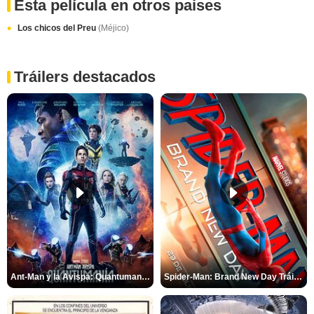
Esta película en otros paises
Los chicos del Preu
(Méjico)
Tráilers destacados
Ant-Man y la Avispa: Quantumanía Tráiler (2)
Spider-Man: Brand New Day Tráiler (3)