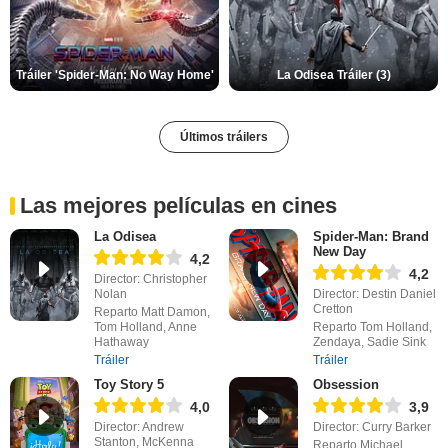
Tráiler 'Spider-Man: No Way Home'
La Odisea Tráiler (3)
Últimos tráilers
Las mejores películas en cines
La Odisea
Spider-Man: Brand
New Day
4,2
4,2
Director: Christopher
Nolan
Director: Destin Daniel
Cretton
Reparto Matt Damon,
Tom Holland, Anne
Reparto Tom Holland,
Hathaway
Zendaya, Sadie Sink
Tráiler
Tráiler
Toy Story 5
Obsession
4,0
3,9
Director: Andrew
Director: Curry Barker
Stanton, McKenna
Reparto Michael