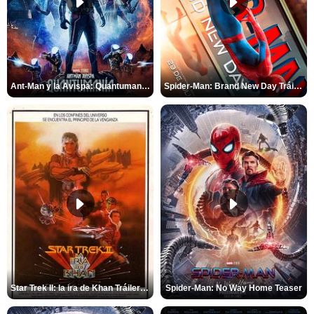
Ant-Man y la Avispa: Quantumanía Tráiler (2)
Spider-Man: Brand New Day Tráiler (3)
Star Trek II: la ira de Khan Tráiler VO
Spider-Man: No Way Home Teaser