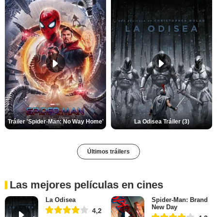
Tráiler 'Spider-Man: No Way Home'
La Odisea Tráiler (3)
Últimos tráilers
Las mejores películas en cines
La Odisea
Spider-Man: Brand
New Day
4,2