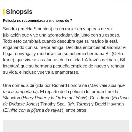
Sinopsis
Pelicula no recomendada a menores de 7
Sandra (Imelda Staunton) es un mujer en vísperas de su
jubilación que vive una acomodada vida junto con su esposo.
Todo esto cambiará cuando descubra que su marido la está
engañando con su mejor amiga. Decidirá entonces abandonar el
hogar conyugal y mudarse con su bohemia hermana Bif (Celia
Imrie), que vive a las afueras de la ciudad. A través del baile, Bif
intentará que su hermana pequeña empiece de nuevo y rehaga
su vida, e incluso vuelva a enamorarse.
Una comedia dirigida por Richard Loncraine (
Más vale sola que
mal acompañada
). El reparto de la película lo forman Imelda
Staunton (
Harry Potter y la Orden del Fénix
), Celia Imrie (
El diario
de Bridgete Jones
) Timothy Spall (
Mr. Turner
) y David Hayman
(
El niño con el pijama de rayas
), entre otros.