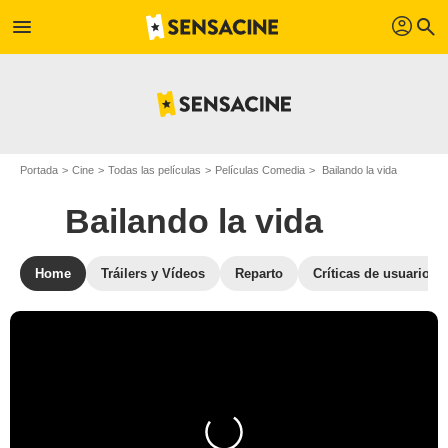
profil
menu
search
Portada
Cine
Todas las películas
Películas Comedia
Bailando la vida
Bailando la vida
Home
Tráilers y Vídeos
Reparto
Críticas de usuarios