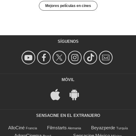
Mejores películas en cines
SÍGUENOS
MÓVIL
SENSACINE EN EL EXTRANJERO
AlloCiné
Filmstarts
Beyazperde
Francia
Alemania
Turquía
AdoroCinema
Sensacine México
Brasil
México