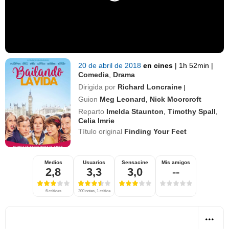
20 de abril de 2018
en cines
|
1h 52min
|
Comedia
,
Drama
Dirigida por
Richard Loncraine
|
Guion
Meg Leonard
,
Nick Moorcroft
Reparto
Imelda Staunton
,
Timothy Spall
,
Celia Imrie
Título original
Finding Your Feet
Medios
Usuarios
Sensacine
Mis amigos
2,8
3,3
3,0
--
6 críticas
200 notas, 1 crítica