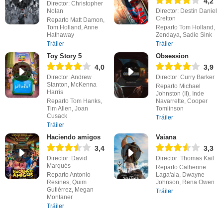
4,2
Director: Christopher
Nolan
Director: Destin Daniel
Cretton
Reparto Matt Damon,
Tom Holland, Anne
Reparto Tom Holland,
Hathaway
Zendaya, Sadie Sink
Tráiler
Tráiler
Toy Story 5
Obsession
4,0
3,9
Director: Andrew
Director: Curry Barker
Stanton, McKenna
Reparto Michael
Harris
Johnston (II), Inde
Reparto Tom Hanks,
Navarrette, Cooper
Tim Allen, Joan
Tomlinson
Cusack
Tráiler
Tráiler
Haciendo amigos
Vaiana
3,4
3,3
Director: David
Director: Thomas Kail
Marqués
Reparto Catherine
Reparto Antonio
Laga'aia, Dwayne
Resines, Quim
Johnson, Rena Owen
Gutiérrez, Megan
Tráiler
Montaner
Tráiler