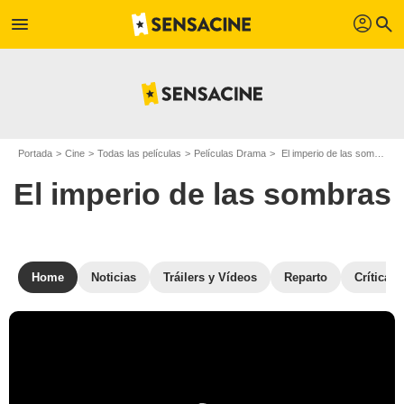
profil
menu
search
Portada
Cine
Todas las películas
Películas Drama
El imperio de las sombras
El imperio de las sombras
Home
Noticias
Tráilers y Vídeos
Reparto
Críticas