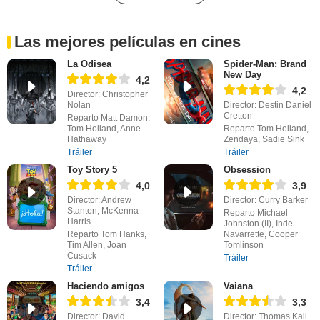
Las mejores películas en cines
La Odisea
Spider-Man: Brand
New Day
4,2
4,2
Director: Christopher
Nolan
Director: Destin Daniel
Cretton
Reparto Matt Damon,
Tom Holland, Anne
Reparto Tom Holland,
Hathaway
Zendaya, Sadie Sink
Tráiler
Tráiler
Toy Story 5
Obsession
4,0
3,9
Director: Andrew
Director: Curry Barker
Stanton, McKenna
Reparto Michael
Harris
Johnston (II), Inde
Reparto Tom Hanks,
Navarrette, Cooper
Tim Allen, Joan
Tomlinson
Cusack
Tráiler
Tráiler
Haciendo amigos
Vaiana
3,4
3,3
Director: David
Director: Thomas Kail