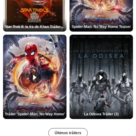
Star Trek II: la ira de Khan Tráiler VO
Spider-Man: No Way Home Teaser
Tráiler 'Spider-Man: No Way Home'
La Odisea Tráiler (3)
Últimos tráilers