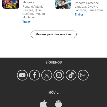
Marqués
Reparto Catherine
Reparto Antonio
Laga'aia, Dwayne
Resines, Quim
Johnson, Rena Owen
Gutiérrez, Megan
Tráiler
Montaner
Tráiler
Mejores películas en cines
SÍGUENOS
MÓVIL