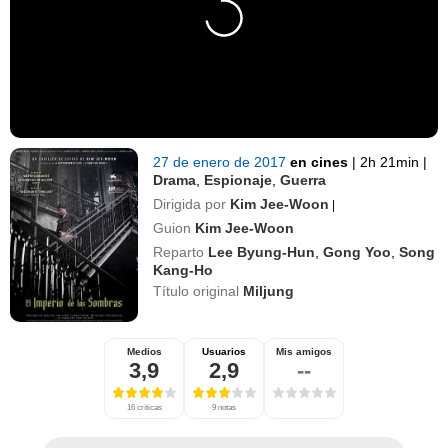
27 de enero de 2017
en cines
|
2h 21min
|
Drama
,
Espionaje
,
Guerra
Dirigida por
Kim Jee-Woon
|
Guion
Kim Jee-Woon
Reparto
Lee Byung-Hun
,
Gong Yoo
,
Song
Kang-Ho
Título original
Miljung
Medios
Usuarios
Mis amigos
3,9
2,9
--
16 críticas
9 notas