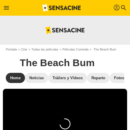
profil
menu
search
Portada
Cine
Todas las películas
Películas Comedia
The Beach Bum
The Beach Bum
Home
Noticias
Tráilers y Vídeos
Reparto
Fotos