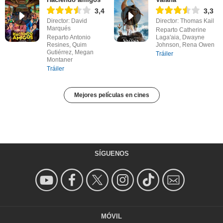
3,4
3,3
Director: David
Director: Thomas Kail
Marqués
Reparto Catherine
Reparto Antonio
Laga'aia, Dwayne
Resines, Quim
Johnson, Rena Owen
Gutiérrez, Megan
Tráiler
Montaner
Tráiler
Mejores películas en cines
SÍGUENOS
MÓVIL