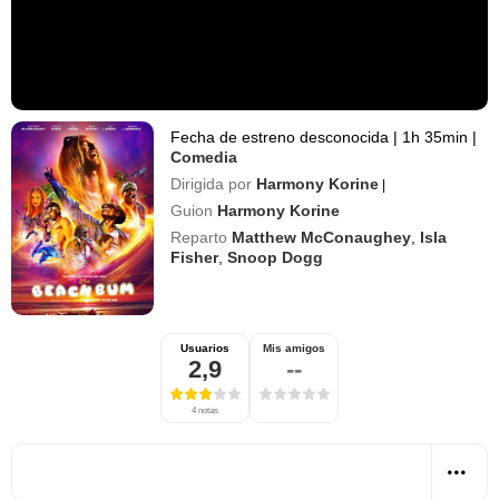
Fecha de estreno desconocida
|
1h 35min
|
Comedia
Dirigida por
Harmony Korine
|
Guion
Harmony Korine
Reparto
Matthew McConaughey
,
Isla
Fisher
,
Snoop Dogg
Usuarios
Mis amigos
2,9
--
4 notas