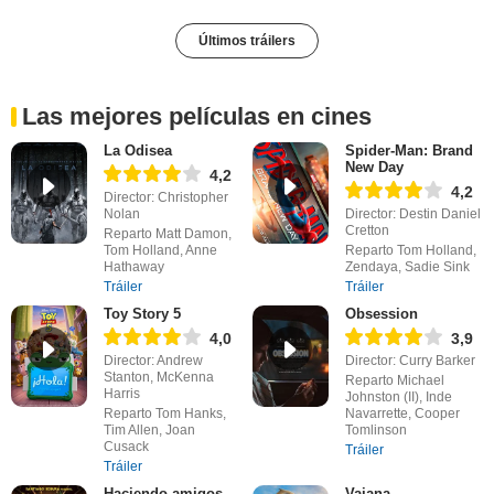
Últimos tráilers
Las mejores películas en cines
La Odisea
Spider-Man: Brand
New Day
4,2
4,2
Director: Christopher
Nolan
Director: Destin Daniel
Cretton
Reparto Matt Damon,
Tom Holland, Anne
Reparto Tom Holland,
Hathaway
Zendaya, Sadie Sink
Tráiler
Tráiler
Toy Story 5
Obsession
4,0
3,9
Director: Andrew
Director: Curry Barker
Stanton, McKenna
Reparto Michael
Harris
Johnston (II), Inde
Reparto Tom Hanks,
Navarrette, Cooper
Tim Allen, Joan
Tomlinson
Cusack
Tráiler
Tráiler
Haciendo amigos
Vaiana