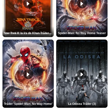
Star Trek II: la ira de Khan Tráiler VO
Spider-Man: No Way Home Teaser
Tráiler 'Spider-Man: No Way Home'
La Odisea Tráiler (3)