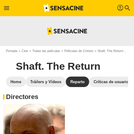
profil
menu
search
Portada
Cine
Todas las películas
Películas de Crimen
Shaft. The Return
Repa
Shaft. The Return
Home
Tráilers y Vídeos
Reparto
Críticas de usuarios
Directores