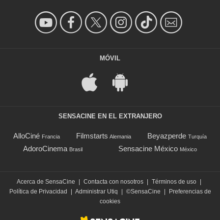
MÓVIL
SENSACINE EN EL EXTRANJERO
AlloCiné
Filmstarts
Beyazperde
Francia
Alemania
Turquía
AdoroCinema
Sensacine México
Brasil
México
Acerca de SensaCine
|
Contacta con nosotros
|
Términos de uso
|
Política de Privacidad
|
Administrar Utiq
|
©SensaCine
|
Preferencias de
cookies