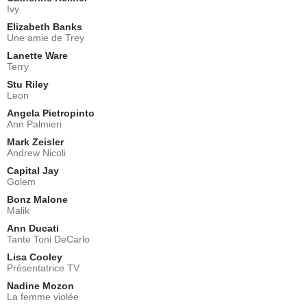
Ivy
Elizabeth Banks
Une amie de Trey
Lanette Ware
Terry
Stu Riley
Leon
Angela Pietropinto
Ann Palmieri
Mark Zeisler
Andrew Nicoli
Capital Jay
Golem
Bonz Malone
Malik
Ann Ducati
Tante Toni DeCarlo
Lisa Cooley
Présentatrice TV
Nadine Mozon
La femme violée