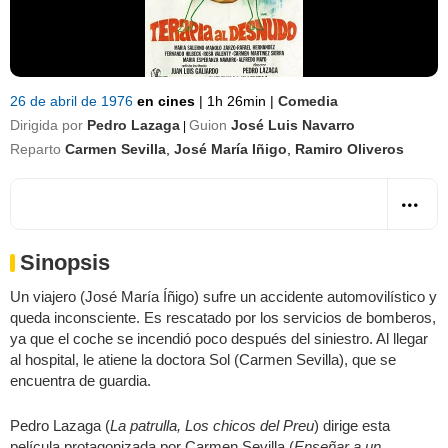
26 de abril de 1976
en cines
|
1h 26min
|
Comedia
Dirigida por
Pedro Lazaga
Guion
José Luis Navarro
|
Reparto
Carmen Sevilla
,
José María Iñigo
,
Ramiro Oliveros
Sinopsis
Un viajero (José María Íñigo) sufre un accidente automovilístico y
queda inconsciente. Es rescatado por los servicios de bomberos,
ya que el coche se incendió poco después del siniestro. Al llegar
al hospital, le atiene la doctora Sol (Carmen Sevilla), que se
encuentra de guardia.
Pedro Lazaga (
La patrulla, Los chicos del Preu
) dirige esta
película protagonizada por Carmen Sevilla (
Enseñar a un