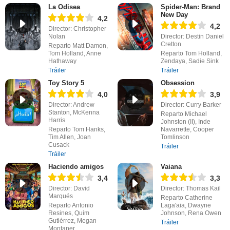
La Odisea
Spider-Man: Brand
New Day
4,2
4,2
Director: Christopher
Nolan
Director: Destin Daniel
Cretton
Reparto Matt Damon,
Tom Holland, Anne
Reparto Tom Holland,
Hathaway
Zendaya, Sadie Sink
Tráiler
Tráiler
Toy Story 5
Obsession
4,0
3,9
Director: Andrew
Director: Curry Barker
Stanton, McKenna
Reparto Michael
Harris
Johnston (II), Inde
Reparto Tom Hanks,
Navarrette, Cooper
Tim Allen, Joan
Tomlinson
Cusack
Tráiler
Tráiler
Haciendo amigos
Vaiana
3,4
3,3
Director: David
Director: Thomas Kail
Marqués
Reparto Catherine
Reparto Antonio
Laga'aia, Dwayne
Resines, Quim
Johnson, Rena Owen
Gutiérrez, Megan
Tráiler
Montaner