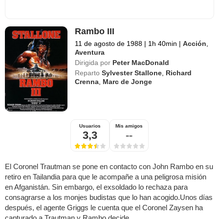
Rambo III
11 de agosto de 1988
|
1h 40min
|
Acción
,
Aventura
Dirigida por
Peter MacDonald
Reparto
Sylvester Stallone
,
Richard
Crenna
,
Marc de Jonge
Usuarios
Mis amigos
3,3
--
El Coronel Trautman se pone en contacto con John Rambo en su
retiro en Tailandia para que le acompañe a una peligrosa misión
en Afganistán. Sin embargo, el exsoldado lo rechaza para
consagrarse a los monjes budistas que lo han acogido.Unos días
después, el agente Griggs le cuenta que el Coronel Zaysen ha
capturado a Trautman y Rambo decide ...