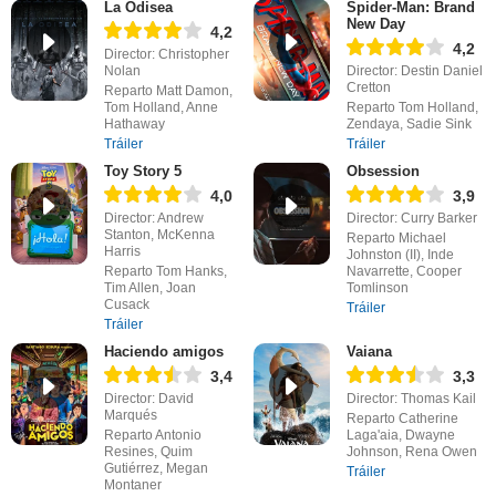
La Odisea
Spider-Man: Brand
New Day
4,2
4,2
Director: Christopher
Nolan
Director: Destin Daniel
Cretton
Reparto Matt Damon,
Tom Holland, Anne
Reparto Tom Holland,
Hathaway
Zendaya, Sadie Sink
Tráiler
Tráiler
Toy Story 5
Obsession
4,0
3,9
Director: Andrew
Director: Curry Barker
Stanton, McKenna
Reparto Michael
Harris
Johnston (II), Inde
Reparto Tom Hanks,
Navarrette, Cooper
Tim Allen, Joan
Tomlinson
Cusack
Tráiler
Tráiler
Haciendo amigos
Vaiana
3,4
3,3
Director: David
Director: Thomas Kail
Marqués
Reparto Catherine
Reparto Antonio
Laga'aia, Dwayne
Resines, Quim
Johnson, Rena Owen
Gutiérrez, Megan
Tráiler
Montaner