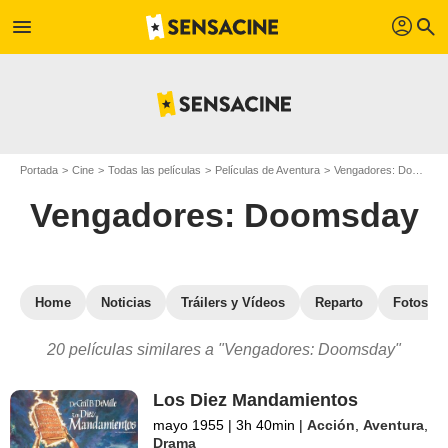
profil
menu
search
Portada
Cine
Todas las películas
Películas de Aventura
Vengadores: Doomsday
Vengadores: Doomsday
Home
Noticias
Tráilers y Vídeos
Reparto
Fotos
20 películas similares a "Vengadores: Doomsday"
Los Diez Mandamientos
mayo 1955
|
3h 40min
|
Acción
,
Aventura
,
Drama