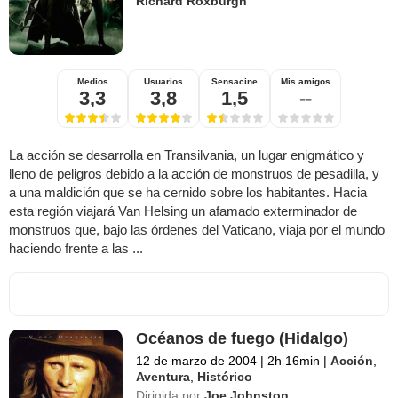
Richard Roxburgh
Medios
Usuarios
Sensacine
Mis amigos
3,3
3,8
1,5
--
La acción se desarrolla en Transilvania, un lugar enigmático y
lleno de peligros debido a la acción de monstruos de pesadilla, y
a una maldición que se ha cernido sobre los habitantes. Hacia
esta región viajará Van Helsing un afamado exterminador de
monstruos que, bajo las órdenes del Vaticano, viaja por el mundo
haciendo frente a las ...
Océanos de fuego (Hidalgo)
12 de marzo de 2004
|
2h 16min
|
Acción
,
Aventura
,
Histórico
Dirigida por
Joe Johnston