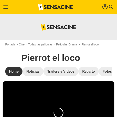
profil
menu
search
Portada
Cine
Todas las películas
Películas Drama
Pierrot el loco
Pierrot el loco
Home
Noticias
Tráilers y Vídeos
Reparto
Fotos