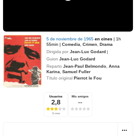
5 de noviembre de 1965
en cines
|
1h
55min
|
Comedia
,
Crimen
,
Drama
Dirigida por
Jean-Luc Godard
|
Guion
Jean-Luc Godard
Reparto
Jean-Paul Belmondo
,
Anna
Karina
,
Samuel Fuller
Título original
Pierrot le Fou
Usuarios
Mis amigos
2,8
--
11 notas