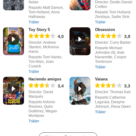
Nolan
Director: Destin Daniel
Cretton
Reparto Matt Damon,
Tom Holland, Anne
Reparto Tom Holland,
Hathaway
Zendaya, Sadie Sink
Tráiler
Tráiler
Toy Story 5
Obsession
4,0
3,9
Director: Andrew
Director: Curry Barker
Stanton, McKenna
Reparto Michael
Harris
Johnston (II), Inde
Reparto Tom Hanks,
Navarrette, Cooper
Tim Allen, Joan
Tomlinson
Cusack
Tráiler
Tráiler
Haciendo amigos
Vaiana
3,4
3,3
Director: David
Director: Thomas Kail
Marqués
Reparto Catherine
Reparto Antonio
Laga'aia, Dwayne
Resines, Quim
Johnson, Rena Owen
Gutiérrez, Megan
Tráiler
Montaner
Tráiler