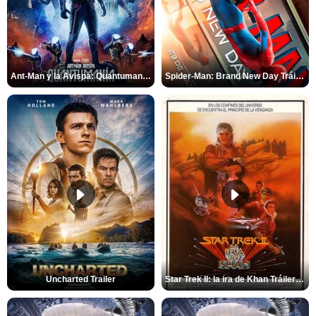
Ant-Man y la Avispa: Quantumanía Tráiler (2)
Spider-Man: Brand New Day Tráiler (3)
Uncharted Trailer
Star Trek II: la ira de Khan Tráiler VO