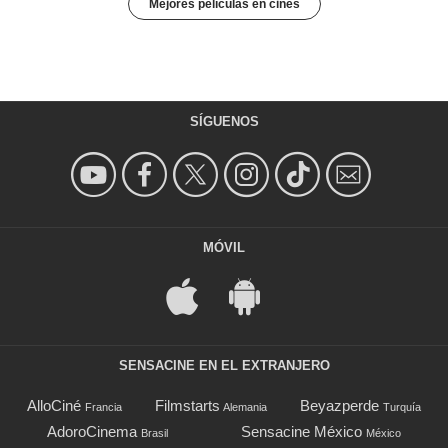
Mejores películas en cines
SÍGUENOS
MÓVIL
SENSACINE EN EL EXTRANJERO
AlloCiné
Filmstarts
Beyazperde
Francia
Alemania
Turquía
AdoroCinema
Sensacine México
Brasil
México