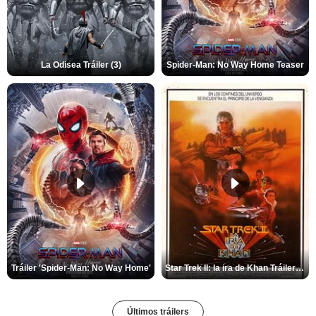
La Odisea Tráiler (3)
Spider-Man: No Way Home Teaser
Tráiler 'Spider-Man: No Way Home'
Star Trek II: la ira de Khan Tráiler VO
Últimos tráilers