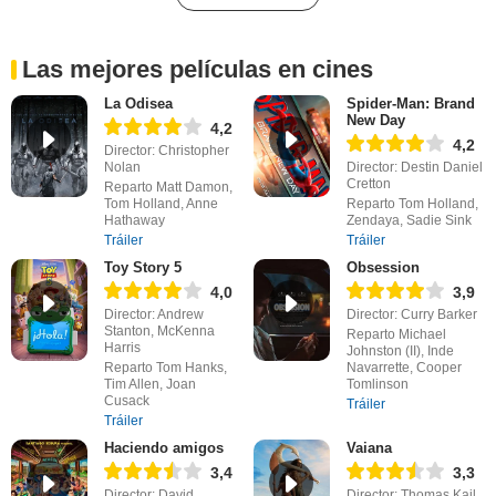
Las mejores películas en cines
La Odisea
Spider-Man: Brand
New Day
4,2
4,2
Director: Christopher
Nolan
Director: Destin Daniel
Cretton
Reparto Matt Damon,
Tom Holland, Anne
Reparto Tom Holland,
Hathaway
Zendaya, Sadie Sink
Tráiler
Tráiler
Toy Story 5
Obsession
4,0
3,9
Director: Andrew
Director: Curry Barker
Stanton, McKenna
Reparto Michael
Harris
Johnston (II), Inde
Reparto Tom Hanks,
Navarrette, Cooper
Tim Allen, Joan
Tomlinson
Cusack
Tráiler
Tráiler
Haciendo amigos
Vaiana
3,4
3,3
Director: David
Director: Thomas Kail