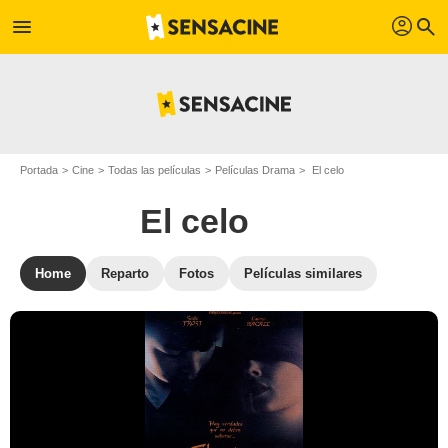
profil
menu
search
Portada
Cine
Todas las películas
Películas Drama
El celo
El celo
Home
Reparto
Fotos
Películas similares