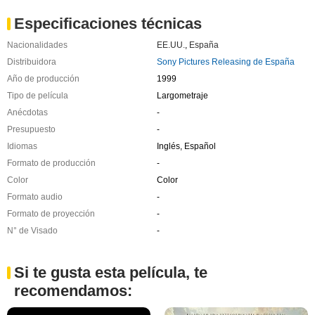
Especificaciones técnicas
Nacionalidades
EE.UU.
,
España
Distribuidora
Sony Pictures Releasing de España
Año de producción
1999
Tipo de película
Largometraje
Anécdotas
-
Presupuesto
-
Idiomas
Inglés, Español
Formato de producción
-
Color
Color
Formato audio
-
Formato de proyección
-
N° de Visado
-
Si te gusta esta película, te
recomendamos: