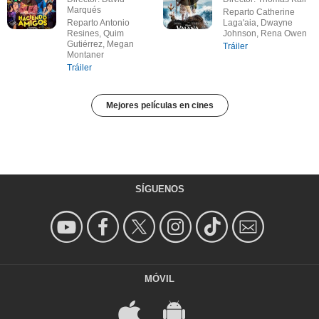
Marqués
Reparto Catherine
Reparto Antonio
Laga'aia, Dwayne
Resines, Quim
Johnson, Rena Owen
Gutiérrez, Megan
Tráiler
Montaner
Tráiler
Mejores películas en cines
SÍGUENOS
MÓVIL