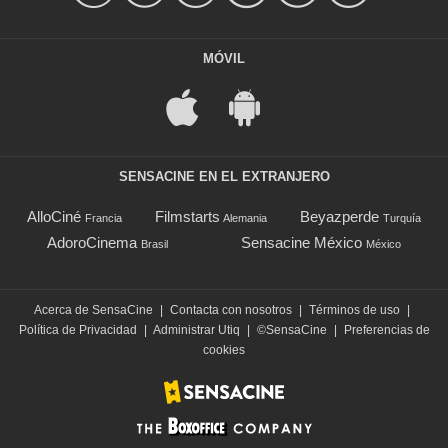
MÓVIL
SENSACINE EN EL EXTRANJERO
AlloCiné
Filmstarts
Beyazperde
Francia
Alemania
Turquía
AdoroCinema
Sensacine México
Brasil
México
Acerca de SensaCine
|
Contacta con nosotros
|
Términos de uso
|
Política de Privacidad
|
Administrar Utiq
|
©SensaCine
|
Preferencias de
cookies