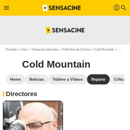
profil
menu
search
Portada
Cine
Todas las películas
Películas de Drama
Cold Mountain
Reparto Cold Mountain
Cold Mountain
Home
Noticias
Tráilers y Vídeos
Reparto
Críticas
Directores