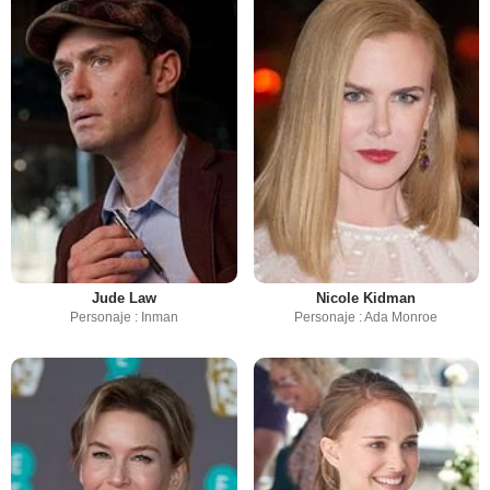
Jude Law
Nicole Kidman
Personaje : Inman
Personaje : Ada Monroe