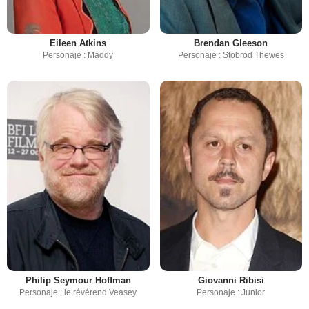
Eileen Atkins
Brendan Gleeson
Personaje : Maddy
Personaje : Stobrod Thewes
Philip Seymour Hoffman
Giovanni Ribisi
Personaje : le révérend Veasey
Personaje : Junior