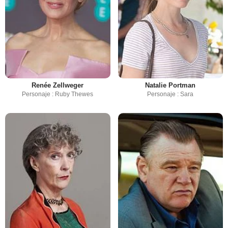
Renée Zellweger
Natalie Portman
Personaje : Ruby Thewes
Personaje : Sara