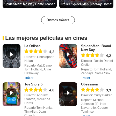
Spider-Man: No Way Home Teaser
Tráiler 'Spider-Man: No Way Home'
Últimos tráilers
Las mejores películas en cines
La Odisea
Spider-Man: Brand
New Day
4,2
4,2
Director: Christopher
Nolan
Director: Destin Daniel
Cretton
Reparto Matt Damon,
Tom Holland, Anne
Reparto Tom Holland,
Hathaway
Zendaya, Sadie Sink
Tráiler
Tráiler
Toy Story 5
Obsession
4,0
3,9
Director: Andrew
Director: Curry Barker
Stanton, McKenna
Reparto Michael
Harris
Johnston (II), Inde
Reparto Tom Hanks,
Navarrette, Cooper
Tim Allen, Joan
Tomlinson
Cusack