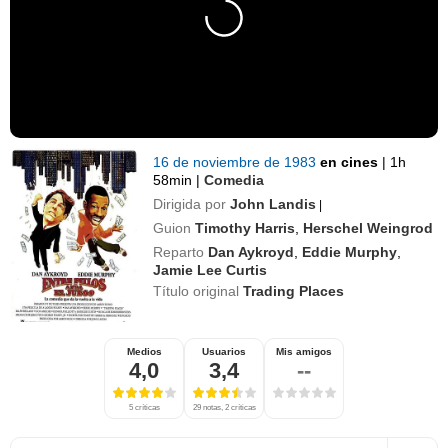
16 de noviembre de 1983
en cines
|
1h
58min
|
Comedia
Dirigida por
John Landis
|
Guion
Timothy Harris
,
Herschel Weingrod
Reparto
Dan Aykroyd
,
Eddie Murphy
,
Jamie Lee Curtis
Título original
Trading Places
Medios
Usuarios
Mis amigos
4,0
3,4
--
5 críticas
29 notas, 2 críticas