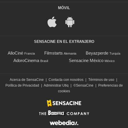
MÓVIL
SENSACINE EN EL EXTRANJERO
AlloCiné
Filmstarts
Beyazperde
Francia
Alemania
Turquía
AdoroCinema
Sensacine México
Brasil
México
Acerca de SensaCine
|
Contacta con nosotros
|
Términos de uso
|
Política de Privacidad
|
Administrar Utiq
|
©SensaCine
|
Preferencias de
cookies