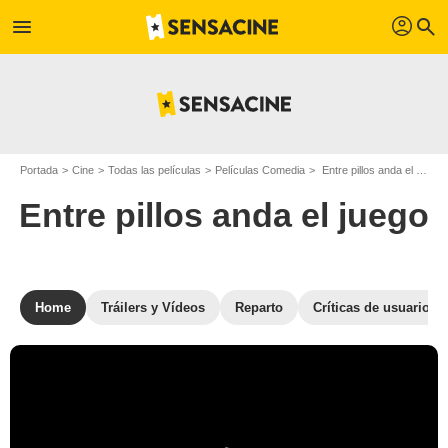
profil
menu
search
Portada
Cine
Todas las películas
Películas Comedia
Entre pillos anda el juego
Entre pillos anda el juego
Home
Tráilers y Vídeos
Reparto
Críticas de usuarios