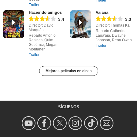
Tráiler
Tráiler
Haciendo amigos
Vaiana
3,4
3,3
Director: David
Director: Thomas Kail
Marqués
Reparto Catherine
Reparto Antonio
Laga'aia, Dwayne
Resines, Quim
Johnson, Rena Owen
Gutiérrez, Megan
Tráiler
Montaner
Tráiler
Mejores películas en cines
SÍGUENOS