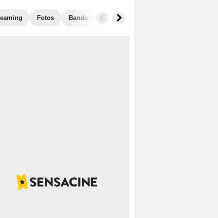
reaming
Fotos
Banda sonora
Taquilla
Películas similare