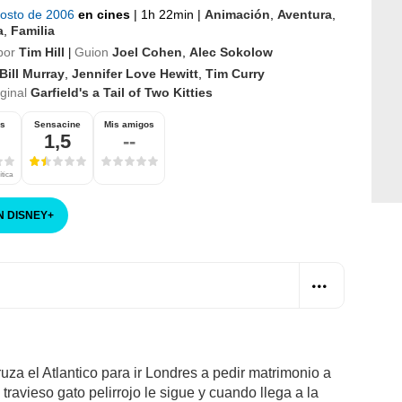
gosto de 2006
en cines
|
1h 22min
|
Animación
,
Aventura
,
a
,
Familia
por
Tim Hill
Guion
Joel Cohen
,
Alec Sokolow
|
Bill Murray
,
Jennifer Love Hewitt
,
Tim Curry
iginal
Garfield's a Tail of Two Kitties
os
Sensacine
Mis amigos
1,5
--
ítica
N DISNEY
+
uza el Atlantico para ir Londres a pedir matrimonio a
 travieso gato pelirrojo le sigue y cuando llega a la