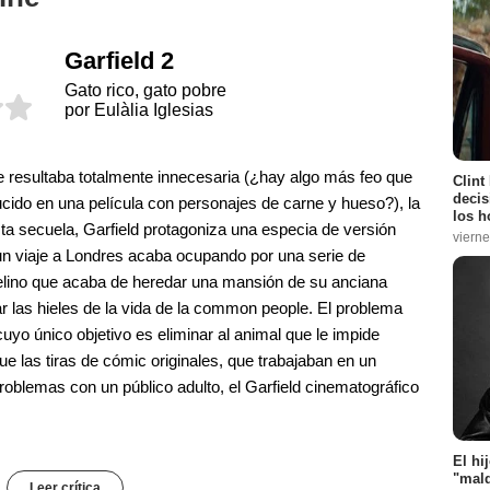
Garfield 2
Gato rico, gato pobre
por Eulàlia Iglesias
ine resultaba totalmente innecesaria (¿hay algo más feo que
Clint
decis
cido en una película con personajes de carne y hueso?), la
los h
ta secuela, Garfield protagoniza una especia de versión
vierne
 un viaje a Londres acaba ocupando por una serie de
a felino que acaba de heredar una mansión de su anciana
ar las hieles de la vida de la common people. El problema
cuyo único objetivo es eliminar al animal que le impide
que las tiras de cómic originales, que trabajaban en un
roblemas con un público adulto, el Garfield cinematográfico
El hi
"mald
Leer crítica