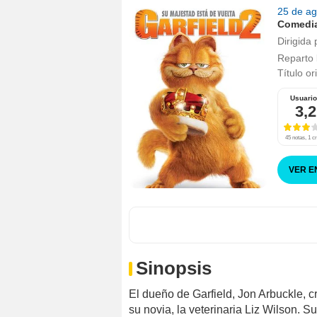
25 de a
Comedi
Dirigida 
Reparto
Título or
Usuari
3,2
45 notas, 1 cr
VER E
Sinopsis
El dueño de Garfield, Jon Arbuckle, cr
su novia, la veterinaria Liz Wilson. Su