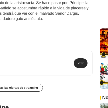
to de la aristocracia. Se hace pasar por ‘Príncipe’ la
arfield se acostumbra rápido a la vida de placeres y
as tendrá que ver con el malvado Señor Dargis,
rdadero gato aristócrata.
VER
das las ofertas de streaming
No
ine