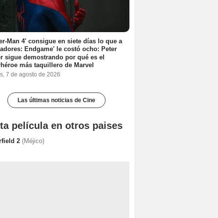
er-Man 4' consigue en siete días lo que a
adores: Endgame' le costó ocho: Peter
r sigue demostrando por qué es el
héroe más taquillero de Marvel
s, 7 de agosto de 2026
Las últimas noticias de Cine
ta película en otros paises
rfield 2
(Méjico)