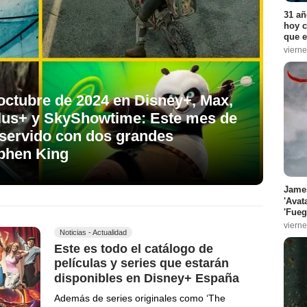
31 añ
hoy c
que e
vierne
octubre de 2024 en Disney+, Max,
Plus+ y SkyShowtime: Este mes de
 servido con dos grandes
ephen King
James
'Avat
'Fueg
vierne
Noticias - Actualidad
Este es todo el catálogo de
películas y series que estarán
disponibles en Disney+ España
Además de series originales como ‘The