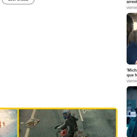
arres
vierne
'Mich
que h
vierne