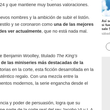
4 y que mantiene muy buenas valoraciones.
evos nombres y la ambición de subir el listón.
Así s
estilo y se coronaron como
una de las mejores
si fu
sale 
des ver actualmente
, que no está nada mal.
sábad
de Benjamin Woolley, titulado
The King’s
 de las miniseries más destacadas de la
storias en la corte, esta ficción desarrollada en la
auténtico regalo. Con una mezcla entre la
ementos modernos, la serie engancha desde el
gencia y poder de persuasión, logra que su
me parte de la corte real del rey Jacobo VI y I. A