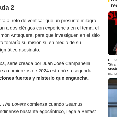
re
ada 2
ta al reto de verificar que un presunto milagro
an a dos clérigos con experiencia en el tema, el
imón Antequera, para que investiguen en el sitio
ro tomaría su misión si, en medio de su
igmático asesinato.
El in
dos
, serie creada por
Juan José Campanella
'Stra
creci
 que a comienzos de 2024 estrenó su segunda
marte
iones fuertes y misterio que engancha
.
a.
The Lovers
comienza cuando Seamus
ondinense bastante egocéntrico, llega a Belfast