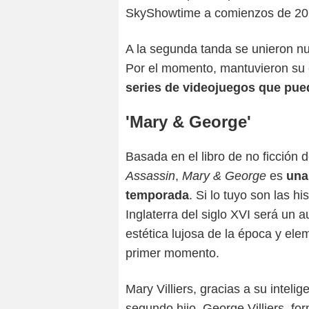
SkyShowtime a comienzos de 202
A la segunda tanda se unieron nu
Por el momento, mantuvieron su 
series de videojuegos que pue
'Mary & George'
Basada en el libro de no ficción 
Assassin
,
Mary & George
es
una
temporada
. Si lo tuyo son las hi
Inglaterra del siglo XVI será un 
estética lujosa de la época y el
primer momento.
Mary Villiers, gracias a su inteli
segundo hijo, George Villiers, for