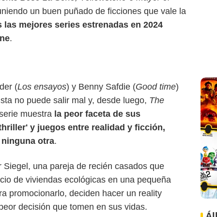
 uniendo un buen puñado de ficciones que vale la
 las mejores series estrenadas en 2024
ine
.
der
(
Los ensayos
) y
Benny Safdie
(
Good time
)
ta no puede salir mal y, desde luego,
The
serie muestra
la peor faceta de sus
hriller' y juegos entre realidad y ficción,
 ninguna otra
.
 Siegel, una pareja de recién casados que
ocio de viviendas ecológicas en una pequeña
 promocionarlo, deciden hacer un reality
 peor decisión que tomen en sus vidas.
Ál