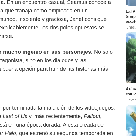
ma. En un encuentro casual, Seamus conoce a
da que trabaja como empleada en un
La IA
Simps
ndo, insolente y graciosa, Janet consigue
escal
explicablemente, los dos polos opuestos se
lunes,
rarse.
on mucho ingenio en sus personajes.
No solo
tagonista, sino en los diálogos y las
buena opción para huir de las historias más
Así s
estuv
jueve
por terminada la maldición de los videojuegos.
 Last of Us
y, más recientemente,
Fallout
,
stá en una época dorada. A esta oleada de
ar
Halo
, que estrenó su segunda temporada en