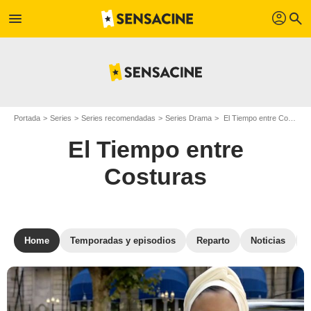
profil
menu
search
Portada
Series
Series recomendadas
Series Drama
El Tiempo entre Costuras
El Tiempo entre
Costuras
Home
Temporadas y episodios
Reparto
Noticias