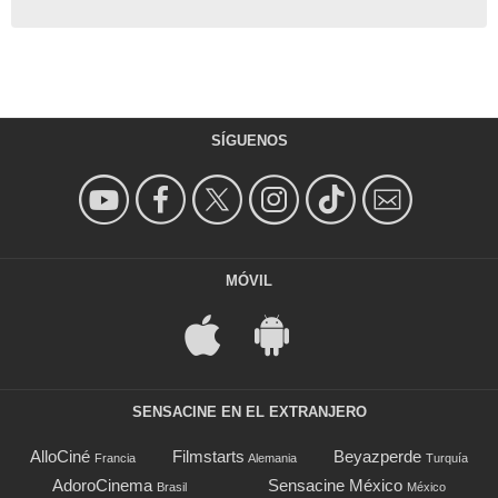
SÍGUENOS
MÓVIL
SENSACINE EN EL EXTRANJERO
AlloCiné
Filmstarts
Beyazperde
Francia
Alemania
Turquía
AdoroCinema
Sensacine México
Brasil
México