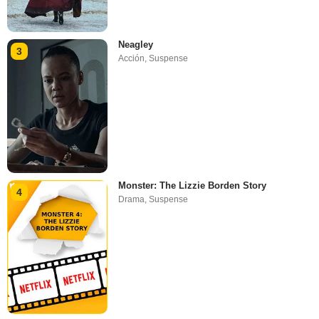
Neagley
3
Acción
,
Suspense
Monster: The Lizzie Borden Story
4
Drama
,
Suspense