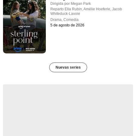
Dirigida por
Megan Park
Reparto
Ella Rubin
,
Amélie Hoeferle
,
Jacob
Whiteduck-Lavoie
Drama
,
Comedia
5 de agosto de 2026
Nuevas series